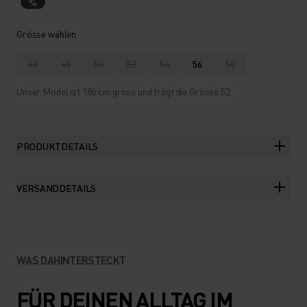
%
Grösse wählen
46
48
50
52
54
56
58
Unser Model ist 186 cm gross und trägt die Grösse 52.
PRODUKTDETAILS
VERSANDDETAILS
WAS DAHINTERSTECKT
FÜR DEINEN ALLTAG IM