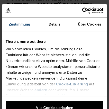
SATTEL – VOM TÄGLICHEN
WEG ZUR ARBEIT BIS HIN ZU
LÄNGEREN TOUREN AM
Zustimmung
Details
Über Cookies
WOCHENENDE.
There's more out there
Auch wenn dein Alltag hektisch ist, hältst du an
Wir verwenden Cookies, um die reibungslose
deinem Ritual fest, den Arbeitsweg mit dem Rad
Funktionalität der Website sicherzustellen und die
zu bestreiten. Es hält Geist und Körper fit und
Nutzerfreundlichkeit zu optimieren. Mithilfe von Cookies
gibt dir Zeit, den Tag zu überdenken. Die Ride 365
können wir unsere Website analysieren, personalisierte
Radhose von Odlo ist perfekt für deine täglichen
Inhalte anzeigen und anonymisierte Daten zu
Touren durch die vollen Strassen und engen
Marketingzwecken verwenden. Du kannst deine
Einwilligung jederzeit von der
Cookie-Erklärung
auf
Gassen in der City. Dank der PFC-freien
unserer Website
ändern
oder widerrufen. Unsere
wasserabweisenden Imprägnierung kann dir
Datenschutzerklärung findest du
hier
.
auch ein kurzer Regenguss nichts anhaben.
Hinzu kommen die verstellbaren
Alle Cookies erlauben