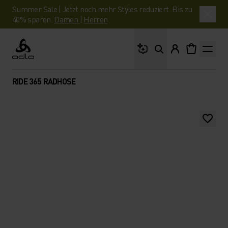
Summer Sale | Jetzt noch mehr Styles reduziert. Bis zu
40% sparen.
Damen
|
Herren
Wonach suchst du?
Odlo
RIDE 365 RADHOSE