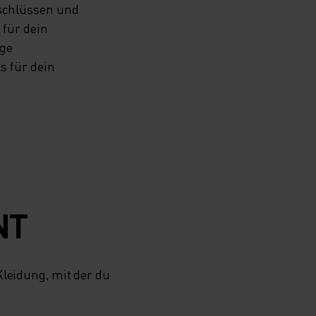
rschlüssen und
für dein
ige
s für dein
NT
eidung, mit der du