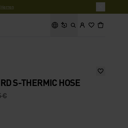
|
Herren
Wonach suchst du?
IRD S-THERMIC HOSE
5 €