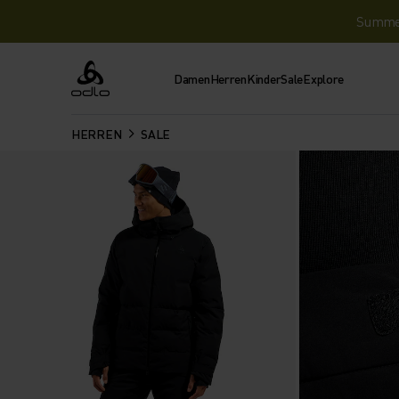
Summer 
Damen
Herren
Kinder
Sale
Explore
Odlo
HERREN
SALE