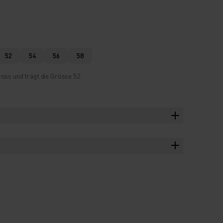
52
54
56
58
oss und trägt die Grösse 52.