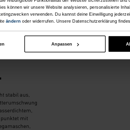
kies können wir unsere Website analysieren, personalisierte Inha
etingzwecken verwenden. Du kannst deine Einwilligung jederzei
ite
ändern
oder widerrufen. Unsere Datenschutzerklärung finde
AL IST
EITUNG
nen
Anpassen
A
.
ht stabil aus,
 Wetterumschwung
wasserdichtem,
 punktet mit
neegamaschen,