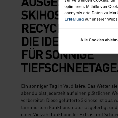
AUSGESTATTETE
optimieren. Mithilfe von Coo
SKIHOSE AUS
anonymisierte Daten zu Mark
Erklärung
auf unserer Webs
RECYCLINGMATERI
DIE IDEALE BEGL
Alle Cookies ableh
FÜR SONNIGE
TIEFSCHNEETAGE
Ein sonniger Tag in Val d'Isère. Das Wetter sie
aber du bist jederzeit auf einen plötzlichen
vorbereitet: Diese gefütterte Skihose ist aus 
laminiertem Funktionsmaterial gefertigt und
einer Vielzahl funktioneller Extras: mit Sch