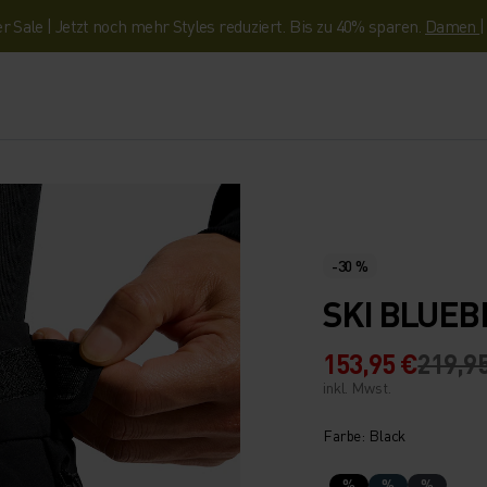
Sale | Jetzt noch mehr Styles reduziert. Bis zu 40% sparen.
Damen
-30 %
SKI BLUEB
153,95 €
219,9
inkl. Mwst.
Farbe: Black
%
%
%