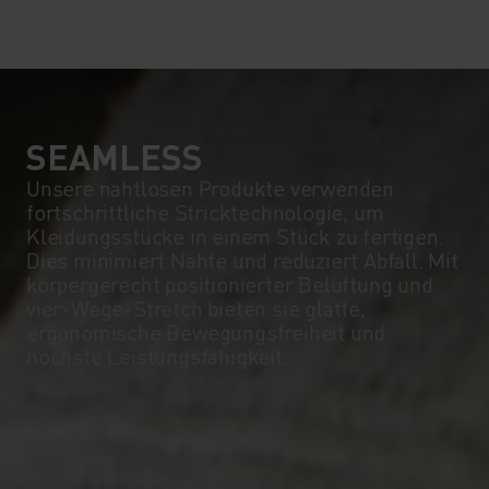
10°
10°
5°
5°
0°
0°
SEAMLESS
Unsere nahtlosen Produkte verwenden
fortschrittliche Stricktechnologie, um
-5°
-5°
Kleidungsstücke in einem Stück zu fertigen.
Dies minimiert Nähte und reduziert Abfall. Mit
körpergerecht positionierter Belüftung und
-10°
-10°
vier-Wege-Stretch bieten sie glatte,
ergonomische Bewegungsfreiheit und
höchste Leistungsfähigkeit.
-15°
-15°
-20°
-20°