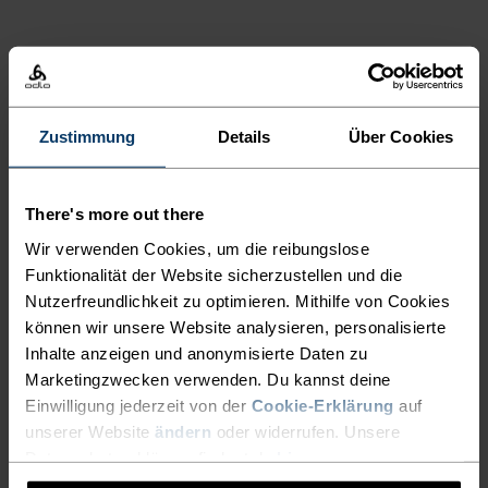
ULTIMATIVER KOMFORT,
GRENZENLOSE
Zustimmung
Details
Über Cookies
FUNKTIONALITÄT.
There's more out there
Base Layer für unübertroffene Performance –
denn du bestimmst, wie dein Tag aussieht.
Wir verwenden Cookies, um die reibungslose
Funktionalität der Website sicherzustellen und die
Nutzerfreundlichkeit zu optimieren. Mithilfe von Cookies
können wir unsere Website analysieren, personalisierte
AKTIVITÄTSNIVEAU
Inhalte anzeigen und anonymisierte Daten zu
Marketingzwecken verwenden. Du kannst deine
NIEDRIG
MODERAT
HOCH
Einwilligung jederzeit von der
Cookie-Erklärung
auf
unserer Website
ändern
oder widerrufen. Unsere
Datenschutzerklärung findest du
hier
.