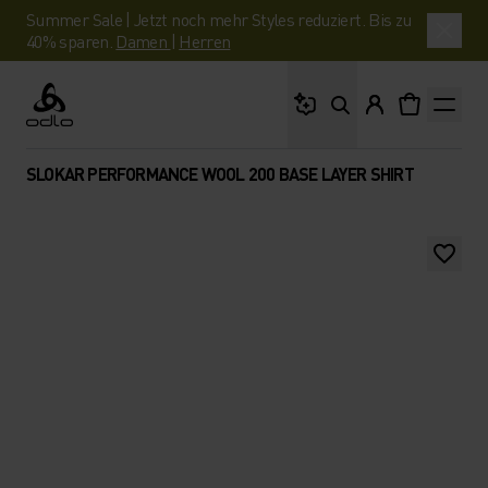
Summer Sale | Jetzt noch mehr Styles reduziert. Bis zu
40% sparen.
Damen
|
Herren
Wonach suchst du?
Odlo
SLOKAR PERFORMANCE WOOL 200 BASE LAYER SHIRT