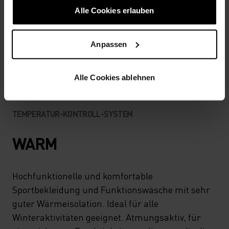
AKTIVITÄTSART
ALLES HOCHINTENSIVE AKTIVITÄTEN
Alle Cookies erlauben
Ski & Snow
Anpassen
MATERIALEIGENSCHAFTEN
SYNTHETISCH
MERINO
Alle Cookies ablehnen
TEMPERATUR-KONTROLL-SYSTEM
WARM
Hochfunktionelle und komfortable
Sportbekleidung und Funktionswäsche mit sehr
guter Wärmeisolation. Ideal für alle
Winteraktivitäten geeignet. Atmungsaktiv, für