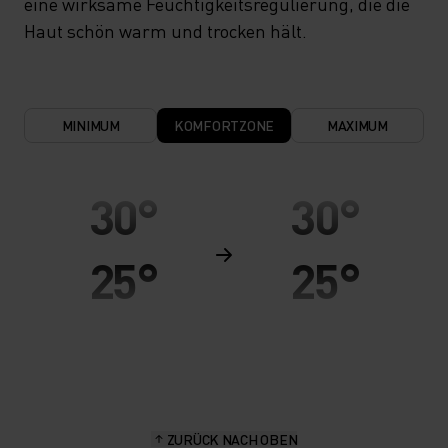
eine wirksame Feuchtigkeitsregulierung, die die
Haut schön warm und trocken hält.
MINIMUM
KOMFORTZONE
MAXIMUM
30°
30°
25°
25°
20°
20°
15°
15°
ZURÜCK NACH OBEN