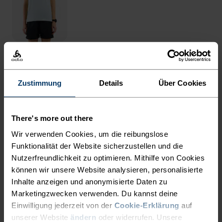
WAS DAHINTERSTECKT
Zustimmung
Details
Über Cookies
PRÄZISE PERFORMANCE AUF
There's more out there
SCHRITT UND TRITT.
Wir verwenden Cookies, um die reibungslose
Funktionalität der Website sicherzustellen und die
Diese atmungsaktive Outdoor-Hose ist aus luftig-
Nutzerfreundlichkeit zu optimieren. Mithilfe von Cookies
leichtem und besonders schnelltrocknendem
können wir unsere Website analysieren, personalisierte
strukturierten Ripstop-Gewebe gefertigt. Der
Inhalte anzeigen und anonymisierte Daten zu
Marketingzwecken verwenden. Du kannst deine
lockere Schnitt mit schmal zulaufendem Bein
Einwilligung jederzeit von der
Cookie-Erklärung
auf
sorgt dabei für ein angenehmes Tragegefühl.
unserer Website
ändern
oder widerrufen. Unsere