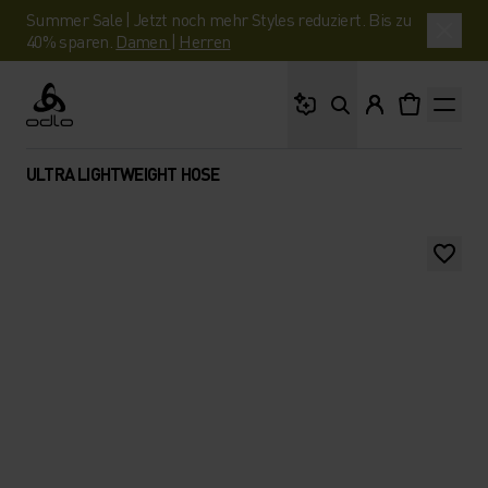
Summer Sale | Jetzt noch mehr Styles reduziert. Bis zu
40% sparen.
Damen
|
Herren
Wonach suchst du?
Odlo
ULTRA LIGHTWEIGHT HOSE