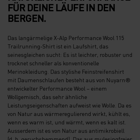
FÜR DEINE LÄUFE IN DEN
BERGEN.
Das langärmelige X-Alp Performance Wool 115
Trailrunning-Shirt ist ein Laufshirt, das
seinesgleichen sucht: Es ist leichter, robuster und
trocknet schneller als konventionelle
Merinokleidung. Das stylishe Feinstreifenshirt
mit Daumenschlaufen besteht aus von Nuyarn®
entwickelter Performance Wool – einem
Wollgemisch, das sehr ähnliche
Leistungseigenschaften aufweist wie Wolle. Da es
von Natur aus wärmeregulierend wirkt, kühlt es,
wenn es warm ist, und wärmt, wenn es kalt ist.
Ausserdem ist es von Natur aus antimikrobiell
(d. h. geruchshemmend). Das aus mulesingfreier