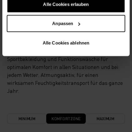
Alle Cookies erlauben
TEMPERATUR-KONTROLL-SYSTEM
Anpassen
LIGHT
Alle Cookies ablehnen
Hochfunktionelle und komfortable
Sportbekleidung und Funktionswäsche für
optimalen Komfort in allen Situationen und bei
jedem Wetter. Atmungsaktiv, für einen
wirksamen Feuchtigkeitstransport für das ganze
Jahr.
MINIMUM
KOMFORTZONE
MAXIMUM