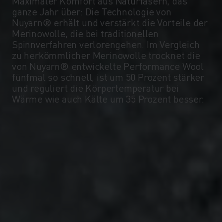
Maximaler Komfort aus Naturfasern, das
ganze Jahr über: Die Technologie von
-5°
-5°
Nuyarn® erhält und verstärkt die Vorteile der
Merinowolle, die bei traditionellen
Spinnverfahren verlorengehen. Im Vergleich
-10°
-10°
zu herkömmlicher Merinowolle trocknet die
von Nuyarn® entwickelte Performance Wool
fünfmal so schnell, ist um 50 Prozent stärker
-15°
-15°
und reguliert die Körpertemperatur bei
Wärme wie auch Kälte um 35 Prozent besser.
-20°
-20°
-25°
-25°
-30°
-30°