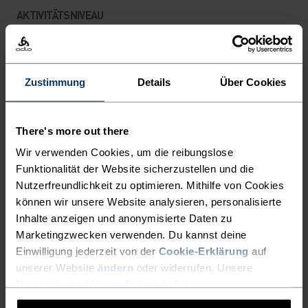
AKTIVITÄTSNIVEAU
NIEDRIG
MODERAT
HOCH
Zustimmung
Details
Über Cookies
AKTIVITÄTSART
ALLES HOCHINTENSIVE AKTIVITÄTEN
There's more out there
Trail Running - Wandern - Running
Wir verwenden Cookies, um die reibungslose
Funktionalität der Website sicherzustellen und die
Nutzerfreundlichkeit zu optimieren. Mithilfe von Cookies
MATERIALEIGENSCHAFTEN
können wir unsere Website analysieren, personalisierte
MISCHUNG AUS MERINOWOLLE UND POLYESTER
Dieser Materialmix vereint die Weichheit und
Inhalte anzeigen und anonymisierte Daten zu
Atmungsaktivität von Merinowolle mit der
Marketingzwecken verwenden. Du kannst deine
Strapazierfähigkeit und den schnelltrocknenden
Einwilligung jederzeit von der
Cookie-Erklärung
auf
Eigenschaften von Polyester. Als leichte Alternative zu
unserer Website
ändern
oder widerrufen. Unsere
reiner Merinowolle ist er ideal für schweisstreibende
Datenschutzerklärung findest du
hier
.
Aktivitäten.