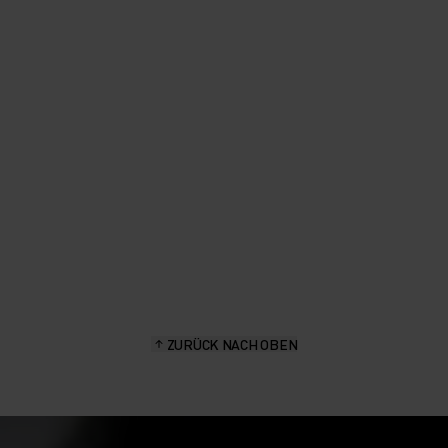
Atmungsaktives T-Shirt, das den
Rücken angenehm kühl hält –
selbst unter einer Laufweste.
Selina Gasparin - Markenbotschafterin, ehemalige
Schweizer Biathletin
ZURÜCK NACH OBEN