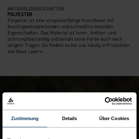
MATERIALEIGENSCHAFTEN
POLYESTER
Polyester ist eine strapazierfähige Kunstfaser mit
feuchtigkeitsableitenden und schnelltrocknenden
Eigenschaften. Das Material ist form-, knitter- und
schrumpfbeständig und behält seine Farbe auch nach
langem Tragen. Du findest es bei uns häufig in Produkten
wie Base Layern.
Zustimmung
Details
Über Cookies