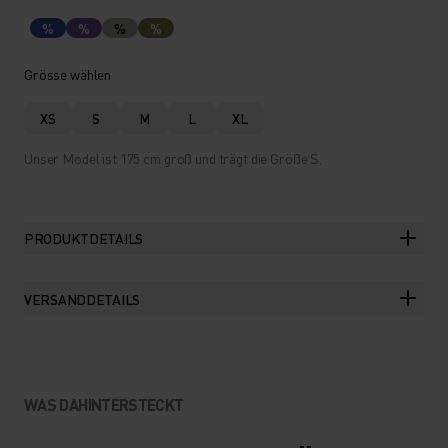
%
%
%
%
Grösse wählen
XS
S
M
L
XL
Unser Model ist 175 cm groß und trägt die Größe S.
PRODUKTDETAILS
VERSANDDETAILS
WAS DAHINTERSTECKT