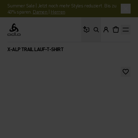
Summer Sale | Jetzt noch mehr Styles reduziert. Bis zu
40% sparen.
Damen
|
Herren
Wonach suchst du?
Odlo
X-ALP TRAIL LAUF-T-SHIRT