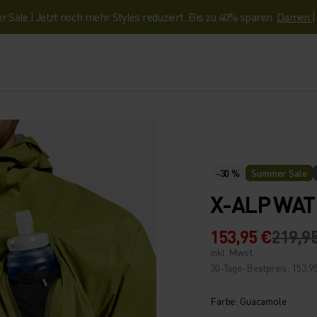
Sale | Jetzt noch mehr Styles reduziert. Bis zu 40% sparen.
Damen
-30 %
Summer Sale
X-ALP WA
153,95 €
219,9
inkl. Mwst.
30-Tage-Bestpreis: 153,9
Farbe: Guacamole