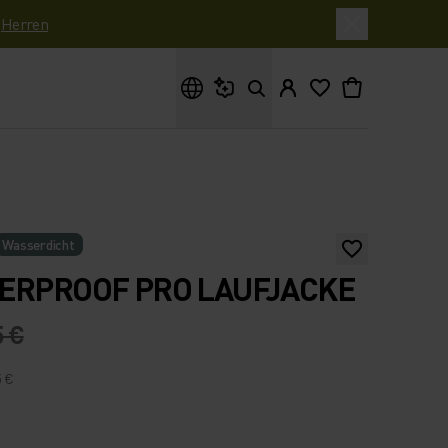
|
Herren
Wonach suchst du?
Wasserdicht
TERPROOF PRO LAUFJACKE
5 €
5 €