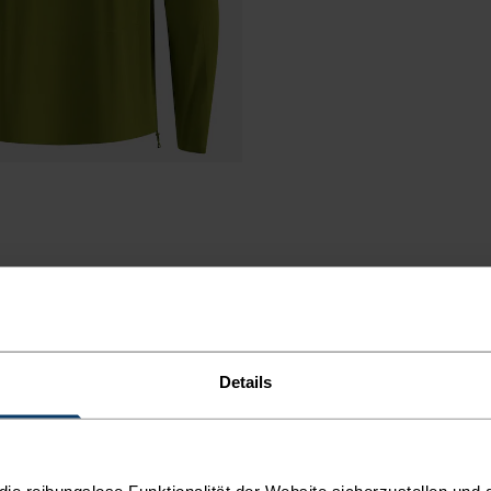
Details
TZ BEI
e reibungslose Funktionalität der Website sicherzustellen und d