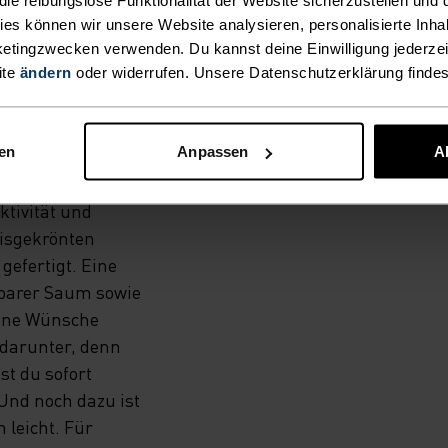
DE.
kies können wir unsere Website analysieren, personalisierte Inha
etingzwecken verwenden. Du kannst deine Einwilligung jederzei
ite
ändern
oder widerrufen. Unsere Datenschutzerklärung finde
UND
ever
recycelten
nen
Anpassen
A
esonders
ebe. Die
tivität und
isgekrönten
gefertigt. Eine
llbarer Saum sowie
keine Wünsche
 darunter, denn
st du sofort
 Und noch dazu ist
 leicht. Für