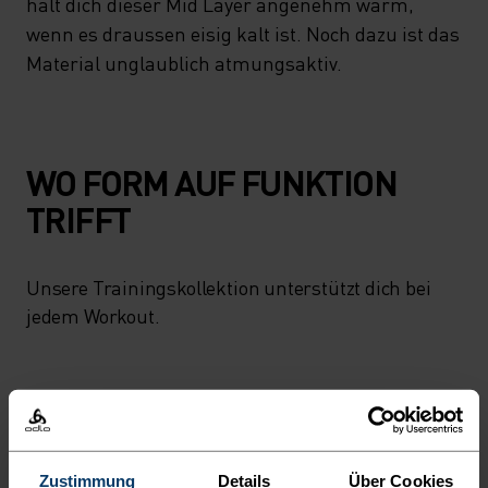
hält dich dieser Mid Layer angenehm warm,
wenn es draussen eisig kalt ist. Noch dazu ist das
Material unglaublich atmungsaktiv.
WO FORM AUF FUNKTION
TRIFFT
Unsere Trainingskollektion unterstützt dich bei
jedem Workout.
AKTIVITÄTSNIVEAU
NIEDRIG
MODERAT
HOCH
Zustimmung
Details
Über Cookies