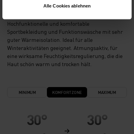
WARM
Alle Cookies ablehnen
Hochfunktionelle und komfortable
Sportbekleidung und Funktionswäsche mit sehr
guter Wärmeisolation. Ideal für alle
Winteraktivitäten geeignet. Atmungsaktiv, für
eine wirksame Feuchtigkeitsregulierung, die die
Haut schön warm und trocken hält.
MINIMUM
KOMFORTZONE
MAXIMUM
30°
30°