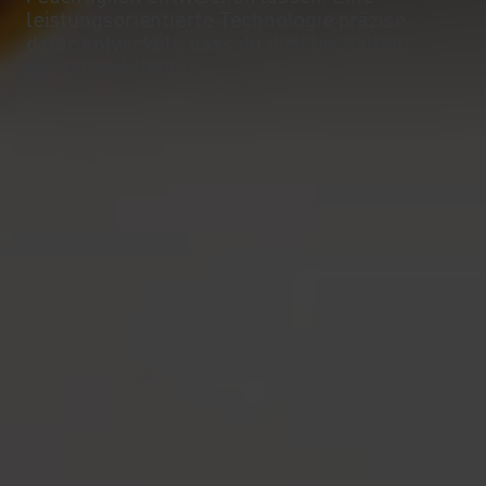
-10°
-10°
leistungsorientierte Technologie präzise
dafür entwickelt, dass du dich bei kaltem
Wetter wohlfühlst.
-15°
-15°
-20°
-20°
-25°
-25°
-30°
-30°