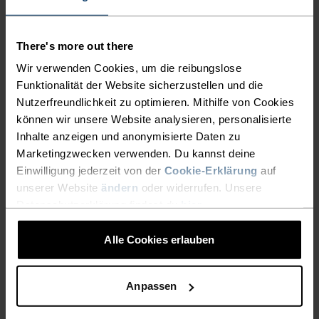
AKTIVITÄTSART
There's more out there
ALLES HOCHINTENSIVE AKTIVITÄTEN
Wir verwenden Cookies, um die reibungslose
Training - Running
Funktionalität der Website sicherzustellen und die
Nutzerfreundlichkeit zu optimieren. Mithilfe von Cookies
können wir unsere Website analysieren, personalisierte
MATERIALEIGENSCHAFTEN
Inhalte anzeigen und anonymisierte Daten zu
POLYESTER UND ELASTHAN
Marketingzwecken verwenden. Du kannst deine
Dieses Material vereint die Strapazierfähigkeit,
Einwilligung jederzeit von der
Cookie-Erklärung
auf
Formbeständigkeit und feuchtigkeitsableitenden
Eigenschaften von Polyester mit der Flexibilität und
unserer Website
ändern
oder widerrufen. Unsere
Dehnbarkeit von Elasthan. Das Ergebnis ist ein
Datenschutzerklärung findest du
hier
.
Materialmix, der dir ausgezeichnete Bewegungsfreiheit
bietet.
Alle Cookies erlauben
Anpassen
TEMPERATUR-KONTROLL-SYSTEM