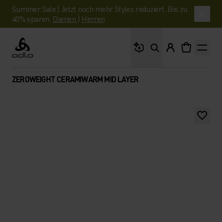
Summer Sale | Jetzt noch mehr Styles reduziert. Bis zu
40% sparen.
Damen
|
Herren
Wonach suchst du?
Odlo
ZEROWEIGHT CERAMIWARM MID LAYER