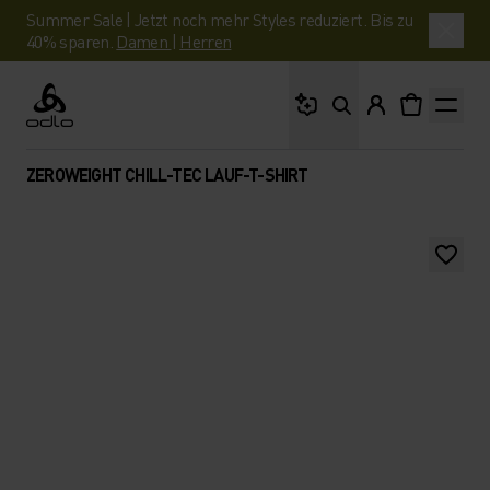
Summer Sale | Jetzt noch mehr Styles reduziert. Bis zu
40% sparen.
Damen
|
Herren
Wonach suchst du?
Odlo
ZEROWEIGHT CHILL-TEC LAUF-T-SHIRT