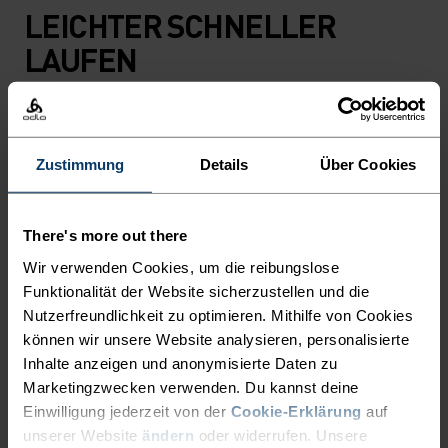
LEICHTER SCHNELLER
LAUFEN
Schnell trocken, unglaublich leicht: Performance-
Laufbekleidung, die alle anderen hinter sich lässt.
Zustimmung
Details
Über Cookies
AKTIVITÄTSNIVEAU
There's more out there
Wir verwenden Cookies, um die reibungslose
NIEDRIG
MODERAT
HOCH
Funktionalität der Website sicherzustellen und die
Nutzerfreundlichkeit zu optimieren. Mithilfe von Cookies
können wir unsere Website analysieren, personalisierte
Inhalte anzeigen und anonymisierte Daten zu
AKTIVITÄTSART
Marketingzwecken verwenden. Du kannst deine
ALLES HOCHINTENSIVE AKTIVITÄTEN
Training - Running
Einwilligung jederzeit von der
Cookie-Erklärung
auf
unserer Website
ändern
oder widerrufen. Unsere