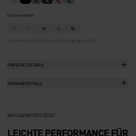
%
%
%
%
Grösse wählen
XS
S
M
L
XL
Unser Model ist 176 cm groß und trägt die Größe S.
PRODUKTDETAILS
VERSANDDETAILS
WAS DAHINTERSTECKT
LEICHTE PERFORMANCE FÜR