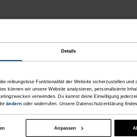
Details
t recyceltem
laschen isoliert
ich auch an
e reibungslose Funktionalität der Website sicherzustellen und d
 ausgezeichneten
kies können wir unsere Website analysieren, personalisierte Inha
etingzwecken verwenden. Du kannst deine Einwilligung jederzei
dafür gedacht,
ite
ändern
oder widerrufen. Unsere Datenschutzerklärung finde
erende Details,
sseltasche dürfen
noch mehr Schutz
nen
Anpassen
A
ür deine Läufe.