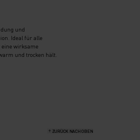
eidung und
n. Ideal für alle
r eine wirksame
 warm und trocken hält.
ZURÜCK NACH OBEN