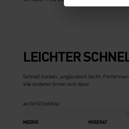
LEICHTER SCHNE
Schnell trocken, unglaublich leicht: Performa
alle anderen hinter sich lässt.
AKTIVITÄTSNIVEAU
NIEDRIG
MODERAT