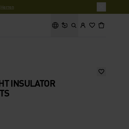
|
Herren
Wonach suchst du?
HT INSULATOR
TS