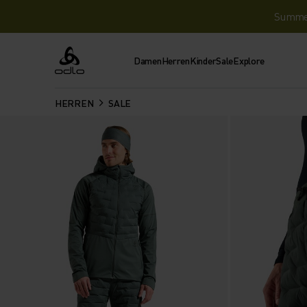
Summer 
Damen
Herren
Kinder
Sale
Explore
Odlo
HERREN
SALE