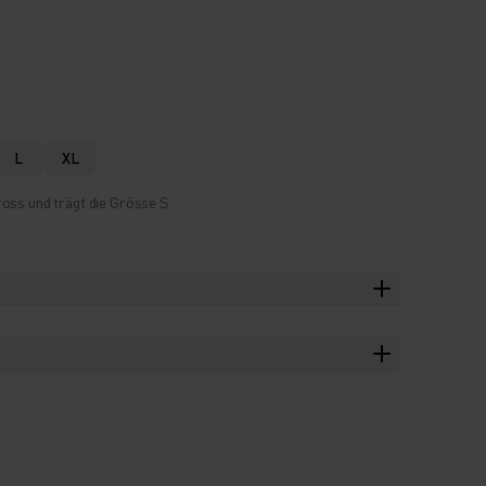
L
XL
oss und trägt die Grösse S.