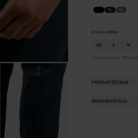
%
%
Grösse wählen
XS
S
M
Unser Model ist 178 cm gr
PRODUKTDETAILS
VERSANDDETAILS