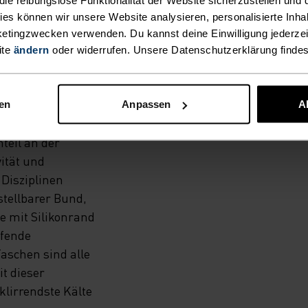
OUREN
kies können wir unsere Website analysieren, personalisierte Inha
.
etingzwecken verwenden. Du kannst deine Einwilligung jederzei
ite
ändern
oder widerrufen. Unsere Datenschutzerklärung finde
hose aus
t
nen
Anpassen
A
edingungen auf
teil an der
ität und
 Disziplinen
stellbarer Bund,
e mit Silikonrand
ufende
Taschen sind alle
t dieser
klirrendste Kälte