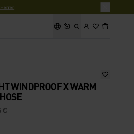
|
Herren
Wonach suchst du?
HT WINDPROOF X WARM
HOSE
5 €