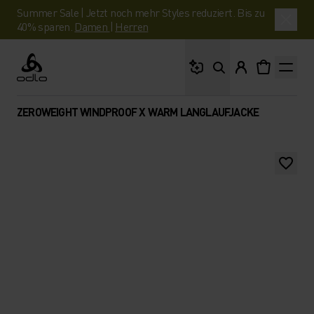
Summer Sale | Jetzt noch mehr Styles reduziert. Bis zu
40% sparen.
Damen
|
Herren
Wonach suchst du?
Odlo
ZEROWEIGHT WINDPROOF X WARM LANGLAUFJACKE