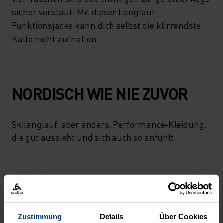
sicher verstaut. Mit dieser Langlauf-
Funktionsjacke kann dich selbst die klirrendste
Kälte nicht aufhalten.
NORDISCH WIE NIE ZUVOR
Skilanglauf, aber anders. Performance-Kleidung,
die gut aussieht und sich auch so anfühlt.
AKTIVITÄTSNIVEAU
NIEDRIG
MODERAT
HOCH
Zustimmung
Details
Über Cookies