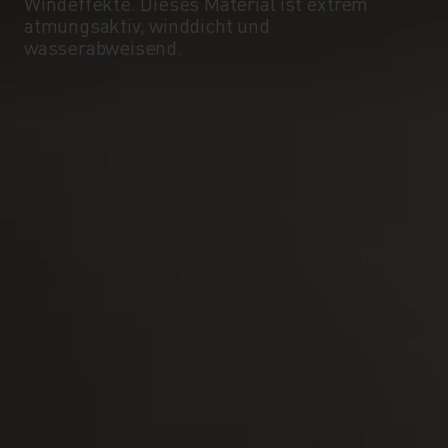
-10°
-10°
Windeffekte. Dieses Material ist extrem
atmungsaktiv, winddicht und
wasserabweisend.
-15°
-15°
-20°
-20°
-25°
-25°
-30°
-30°