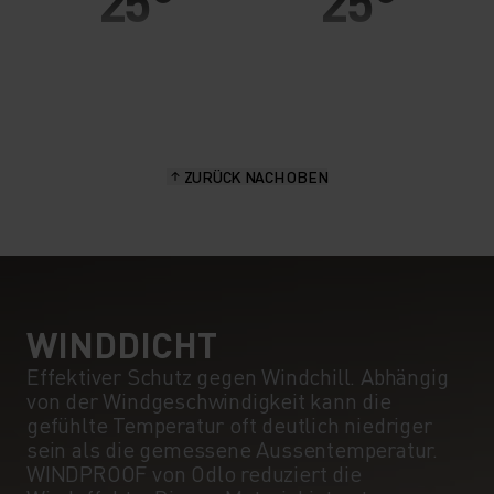
25°
25°
20°
20°
15°
15°
ZURÜCK NACH OBEN
10°
10°
5°
5°
0°
0°
WINDDICHT
Effektiver Schutz gegen Windchill. Abhängig
von der Windgeschwindigkeit kann die
-5°
-5°
gefühlte Temperatur oft deutlich niedriger
sein als die gemessene Aussentemperatur.
WINDPROOF von Odlo reduziert die