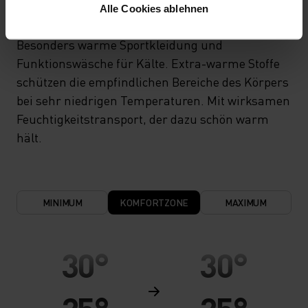
X-WARM
Alle Cookies ablehnen
Besonders warme Sportkleidung und
Funktionswäsche für Kälte. Extra-warme Stoffe
schützen die empfindlichen Bereiche des Körpers
bei sehr niedrigen Temperaturen. Mit wirksamen
Feuchtigkeitstransport, der dazu schön warm
hält.
MINIMUM
KOMFORTZONE
MAXIMUM
30°
30°