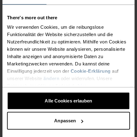
AKTIVITÄTSART
There's more out there
ALLES HOCHINTENSIVE AKTIVITÄTEN
Skilanglauf
Wir verwenden Cookies, um die reibungslose
Funktionalität der Website sicherzustellen und die
Nutzerfreundlichkeit zu optimieren. Mithilfe von Cookies
können wir unsere Website analysieren, personalisierte
MATERIALEIGENSCHAFTEN
Inhalte anzeigen und anonymisierte Daten zu
POLYESTER UND ELASTHAN
Dieses Material vereint die Strapazierfähigkeit,
Marketingzwecken verwenden. Du kannst deine
Formbeständigkeit und feuchtigkeitsableitenden
Einwilligung jederzeit von der
Cookie-Erklärung
auf
Eigenschaften von Polyester mit der Flexibilität und
unserer Website
ändern
oder widerrufen. Unsere
Dehnbarkeit von Elasthan. Das Ergebnis ist ein
Datenschutzerklärung findest du
hier
.
Materialmix, der dir ausgezeichnete Bewegungsfreiheit
bietet.
Alle Cookies erlauben
TEMPERATUR-KONTROLL-SYSTEM
Anpassen