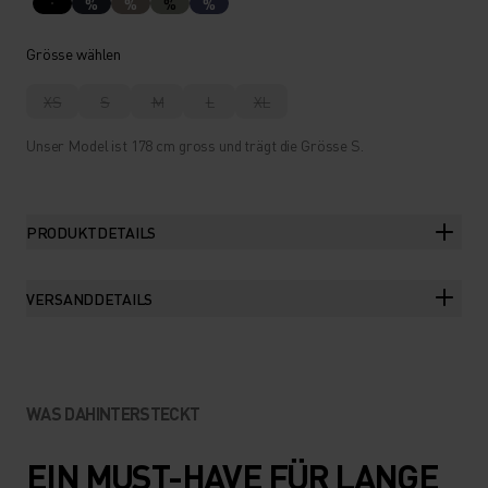
%
%
%
%
Grösse wählen
XS
S
M
L
XL
Unser Model ist 178 cm gross und trägt die Grösse S.
PRODUKTDETAILS
VERSANDDETAILS
WAS DAHINTERSTECKT
EIN MUST-HAVE FÜR LANGE