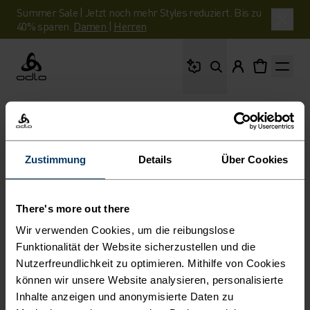
Summer Sale | Jetzt noch mehr Styles reduziert. Bis zu
40% sparen.
Damen
|
Herren
Wonach suchst du?
Odlo
KEINE ERGEBNISSE FÜR
ASCENT DAUNEN
Zustimmung
Details
Über Cookies
There's more out there
FILTER
EMPFEHLUNGEN
Wir verwenden Cookies, um die reibungslose
Funktionalität der Website sicherzustellen und die
Nutzerfreundlichkeit zu optimieren. Mithilfe von Cookies
0 Produkte
können wir unsere Website analysieren, personalisierte
Inhalte anzeigen und anonymisierte Daten zu