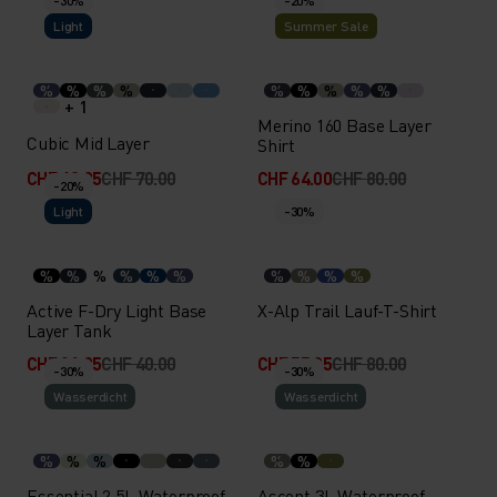
-30%
-20%
Light
Summer Sale
%
%
%
%
%
%
%
%
%
+ 1
Merino 160 Base Layer
Cubic Mid Layer
Shirt
CHF 48.95
CHF 70.00
CHF 64.00
CHF 80.00
-20%
Light
-30%
%
%
%
%
%
%
%
%
%
%
Active F-Dry Light Base
X-Alp Trail Lauf-T-Shirt
Layer Tank
CHF 31.95
CHF 40.00
CHF 55.95
CHF 80.00
-30%
-30%
Wasserdicht
Wasserdicht
%
%
%
%
%
Essential 2.5L Waterproof
Ascent 3L Waterproof