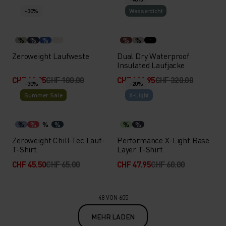
-30%
Wasserdicht
%
%
%
%
%
Zeroweight Laufweste
Dual Dry Waterproof
Insulated Laufjacke
CHF 69.95
CHF 100.00
CHF 191.95
CHF 320.00
-30%
-20%
Summer Sale
X-Light
%
%
%
%
%
%
Zeroweight Chill-Tec Lauf-
Performance X-Light Base
T-Shirt
Layer T-Shirt
CHF 45.50
CHF 65.00
CHF 47.95
CHF 60.00
48 VON 605
MEHR LADEN