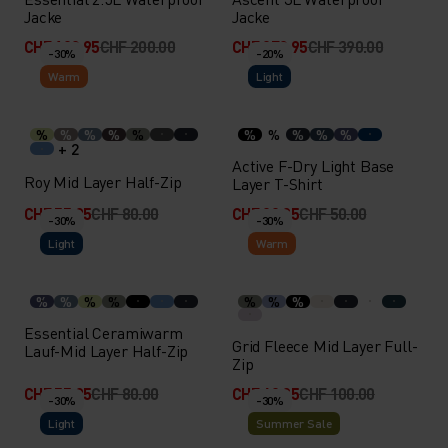
Jacke
Jacke
CHF 139.95
CHF 200.00
CHF 272.95
CHF 390.00
-30%
-20%
Warm
Light
%
%
%
%
%
%
%
%
%
%
+ 2
Active F-Dry Light Base
Roy Mid Layer Half-Zip
Layer T-Shirt
CHF 55.95
CHF 80.00
CHF 39.95
CHF 50.00
-30%
-30%
Light
Warm
%
%
%
%
%
%
%
Essential Ceramiwarm
Grid Fleece Mid Layer Full-
Lauf-Mid Layer Half-Zip
Zip
CHF 55.95
CHF 80.00
CHF 69.95
CHF 100.00
-30%
-30%
Light
Summer Sale