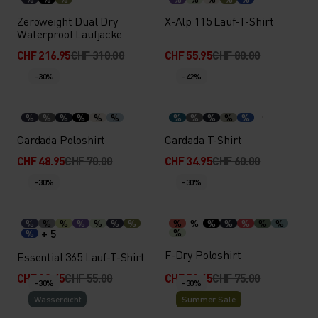
Zeroweight Dual Dry
X-Alp 115 Lauf-T-Shirt
Waterproof Laufjacke
CHF 216.95
CHF 310.00
CHF 55.95
CHF 80.00
-30%
-42%
%
%
%
%
%
%
%
%
%
%
%
Cardada Poloshirt
Cardada T-Shirt
CHF 48.95
CHF 70.00
CHF 34.95
CHF 60.00
-30%
-30%
%
%
%
%
%
%
%
%
%
%
%
%
%
%
+ 5
%
%
F-Dry Poloshirt
Essential 365 Lauf-T-Shirt
CHF 38.45
CHF 55.00
CHF 52.45
CHF 75.00
-30%
-30%
Wasserdicht
Summer Sale