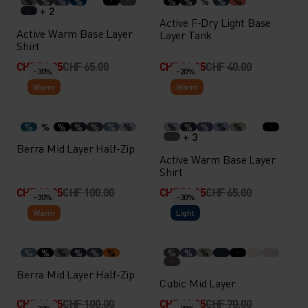
%
%
%
%
%
%
%
%
%
+ 2
Active F-Dry Light Base
Active Warm Base Layer
Layer Tank
Shirt
CHF 51.95
CHF 65.00
CHF 31.95
CHF 40.00
-30%
-20%
Warm
Warm
%
%
%
%
%
%
%
%
%
%
%
%
+ 3
Berra Mid Layer Half-Zip
Active Warm Base Layer
Shirt
CHF 69.95
CHF 100.00
CHF 51.95
CHF 65.00
-30%
-30%
Warm
Light
%
%
%
%
%
%
%
%
%
Berra Mid Layer Half-Zip
Cubic Mid Layer
CHF 69.95
CHF 100.00
CHF 48.95
CHF 70.00