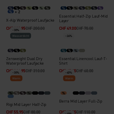
%
%
%
%
%
%
%
%
%
%
%
%
%
%
+ 2
%
Essential Half-Zip Lauf-Mid
X-Alp Waterproof Laufjacke
Layer
CHF 139.95
CHF 200.00
CHF 49.00
CHF 70.00
-30%
Wasserdicht
-24%
%
%
%
%
%
%
Zeroweight Dual Dry
Essential Linencool Lauf-T-
Waterproof Laufjacke
Shirt
CHF 216.95
CHF 310.00
CHF 45.45
CHF 60.00
-30%
-40%
Warm
Warm
%
%
%
%
%
Berra Mid Layer Full-Zip
Rigi Mid Layer Half-Zip
CHF 55.95
CHF 80.00
CHF 65.95
CHF 110.00
-40%