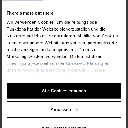
-20%
-20%
There's more out there
Wir verwenden Cookies, um die reibungslose
%
%
%
%
%
%
%
%
%
%
Funktionalität der Website sicherzustellen und die
Nutzerfreundlichkeit zu optimieren. Mithilfe von Cookies
Seamless Low - Padded
Seamless Medium - Padded
Sport BH
Sport BH
können wir unsere Website analysieren, personalisierte
Inhalte anzeigen und anonymisierte Daten zu
CHF 39.95
CHF 50.00
CHF 47.95
CHF 60.00
-30%
Marketingzwecken verwenden. Du kannst deine
Warm
-30%
Einwilligung jederzeit von der
Cookie-Erklärung
auf
unserer Website
ändern
oder widerrufen. Unsere
%
%
%
%
%
%
Datenschutzerklärung findest du
hier
.
Berra Mid Layer Full-Zip
X-Alp Trail Lauf-T-Shirt
Alle Cookies erlauben
CHF 76.95
CHF 110.00
CHF 55.95
CHF 80.00
-30%
-30%
Anpassen
%
%
%
%
%
%
%
%
%
F-Dry Tank
F-Dry T-Shirt