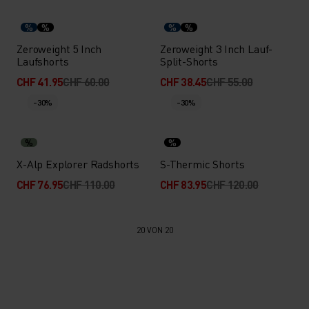
%
%
%
%
Zeroweight 5 Inch
Zeroweight 3 Inch Lauf-
Laufshorts
Split-Shorts
CHF 41.95
CHF 60.00
CHF 38.45
CHF 55.00
-30%
-30%
%
%
X-Alp Explorer Radshorts
S-Thermic Shorts
CHF 76.95
CHF 110.00
CHF 83.95
CHF 120.00
20 VON 20