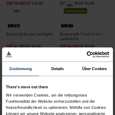
CHF 90.95
CHF 130.00
CHF 66.45
CHF 95.00
-30%
-30%
Summer Sale
%
%
%
Essential Kurze Lauftights
Zeroweight 5 Inch 2-In-1
Laufshorts
CHF 41.95
CHF 60.00
CHF 56.00
CHF 80.00
-30%
-30%
%
%
%
%
%
%
%
%
Zustimmung
Details
Über Cookies
Essential 6 Inch Laufshorts
Essential 6 Inch 2-In-1
Laufshorts
There's more out there
CHF 27.95
CHF 40.00
CHF 41.95
CHF 60.00
-30%
Wir verwenden Cookies, um die reibungslose
-30%
Chill-Tec
Funktionalität der Website sicherzustellen und die
Nutzerfreundlichkeit zu optimieren. Mithilfe von Cookies
%
%
%
können wir unsere Website analysieren, personalisierte