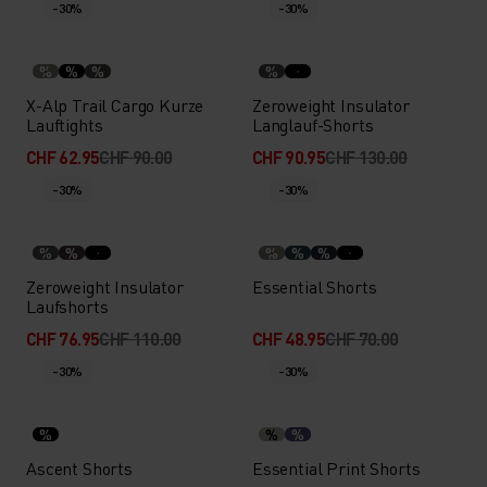
-30%
-30%
%
%
%
%
X-Alp Trail Cargo Kurze
Zeroweight Insulator
Lauftights
Langlauf-Shorts
CHF 62.95
CHF 90.00
CHF 90.95
CHF 130.00
-30%
-30%
%
%
%
%
%
Zeroweight Insulator
Essential Shorts
Laufshorts
CHF 76.95
CHF 110.00
CHF 48.95
CHF 70.00
-30%
-30%
%
%
%
Ascent Shorts
Essential Print Shorts