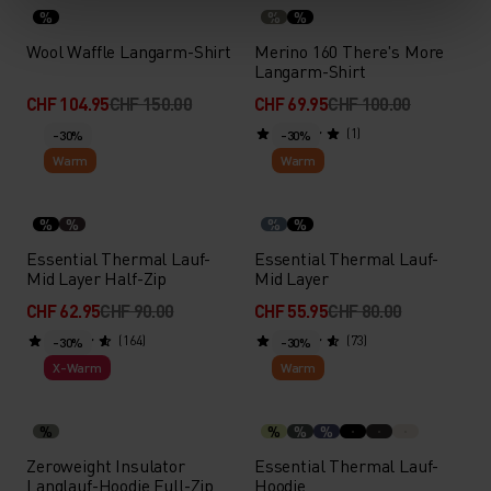
%
%
%
Wool Waffle Langarm-Shirt
Merino 160 There's More
Langarm-Shirt
CHF 104.95
CHF 150.00
CHF 69.95
CHF 100.00
(1)
-30%
-30%
Warm
Warm
%
%
%
%
Essential Thermal Lauf-
Essential Thermal Lauf-
Mid Layer Half-Zip
Mid Layer
CHF 62.95
CHF 90.00
CHF 55.95
CHF 80.00
(164)
(73)
-30%
-30%
X-Warm
Warm
%
%
%
%
Zeroweight Insulator
Essential Thermal Lauf-
Langlauf-Hoodie Full-Zip
Hoodie