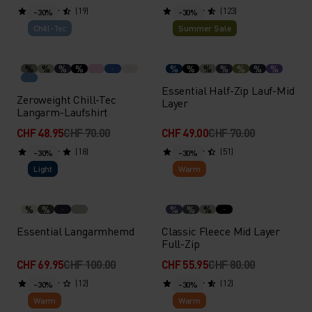
(19)
(123)
-30%
-30%
Chill-Tec
Summer Sale
%
%
%
%
%
%
%
%
%
%
%
Essential Half-Zip Lauf-Mid
Zeroweight Chill-Tec
Layer
Langarm-Laufshirt
CHF 48.95
CHF 70.00
CHF 49.00
CHF 70.00
(18)
(51)
-30%
-30%
Light
Warm
%
%
%
%
%
Essential Langarmhemd
Classic Fleece Mid Layer
Full-Zip
CHF 69.95
CHF 100.00
CHF 55.95
CHF 80.00
(12)
(12)
-30%
-30%
Warm
Warm