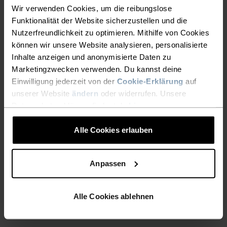
Warm
Warm
Wir verwenden Cookies, um die reibungslose
Funktionalität der Website sicherzustellen und die
Nutzerfreundlichkeit zu optimieren. Mithilfe von Cookies
%
%
%
%
%
können wir unsere Website analysieren, personalisierte
Zeroweight Warm Lauf-Mid
Essential Knit Lauf-Hoodie
Inhalte anzeigen und anonymisierte Daten zu
Layer Half-Zip
Marketingzwecken verwenden. Du kannst deine
CHF 83.95
CHF 120.00
CHF 87.45
CHF 125.00
Einwilligung jederzeit von der
Cookie-Erklärung
auf
(7)
(17)
-30%
-30%
unserer Website
ändern
oder widerrufen. Unsere
Warm
Warm
Datenschutzerklärung findest du
hier
.
Alle Cookies erlauben
%
%
%
%
%
%
%
Besso Mid Layer Half-Zip
Essential Thermal Lauf-
Mid Layer
Anpassen
CHF 52.45
CHF 75.00
CHF 55.95
CHF 80.00
(2)
(70)
-30%
-30%
Alle Cookies ablehnen
Warm
Light