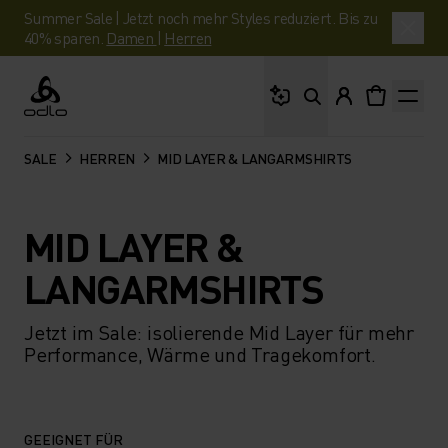
Summer Sale | Jetzt noch mehr Styles reduziert. Bis zu
40% sparen.
Damen
|
Herren
Wonach suchst du?
Odlo
SALE
HERREN
MID LAYER & LANGARMSHIRTS
MID LAYER &
LANGARMSHIRTS
Jetzt im Sale: isolierende Mid Layer für mehr
Performance, Wärme und Tragekomfort.
GEEIGNET FÜR