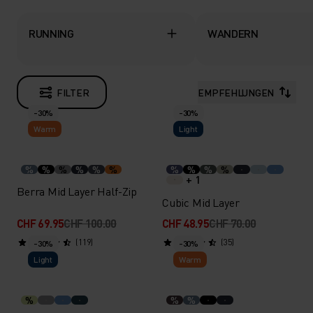
RUNNING
WANDERN
FILTER
EMPFEHLUNGEN
-30%
-30%
Warm
Light
%
%
%
%
%
%
%
%
%
%
+ 1
Berra Mid Layer Half-Zip
Cubic Mid Layer
CHF 69.95
CHF 100.00
CHF 48.95
CHF 70.00
(119)
(35)
-30%
-30%
Light
Warm
%
%
%