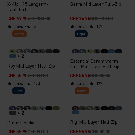
X-Alp 115 Langarm-
Berra Mid Layer Full-Zip
Laufshirt
CHF 69.95
CHF 100.00
CHF 76.95
CHF 110.00
(5)
(107)
-30%
-30%
Warm
Light
%
%
%
%
%
%
%
%
%
+ 2
Essential Ceramiwarm
Roy Mid Layer Half-Zip
Lauf-Mid Layer Half-Zip
CHF 55.95
CHF 80.00
CHF 55.95
CHF 80.00
(158)
(139)
-30%
-30%
Light
Warm
%
%
%
%
%
%
%
%
%
+ 2
Rigi Mid Layer Half-Zip
Cubic Hoodie
CHF 55.95
CHF 80.00
CHF 55.95
CHF 80.00