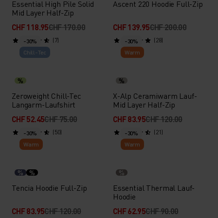
Essential High Pile Solid
Ascent 220 Hoodie Full-Zip
Mid Layer Half-Zip
CHF 118.95
CHF 170.00
CHF 139.95
CHF 200.00
(7)
(28)
-30%
-30%
Chill-Tec
Warm
%
%
Zeroweight Chill-Tec
X-Alp Ceramiwarm Lauf-
Langarm-Laufshirt
Mid Layer Half-Zip
CHF 52.45
CHF 75.00
CHF 83.95
CHF 120.00
(50)
(21)
-30%
-30%
Warm
Warm
%
%
%
Tencia Hoodie Full-Zip
Essential Thermal Lauf-
Hoodie
CHF 83.95
CHF 120.00
CHF 62.95
CHF 90.00