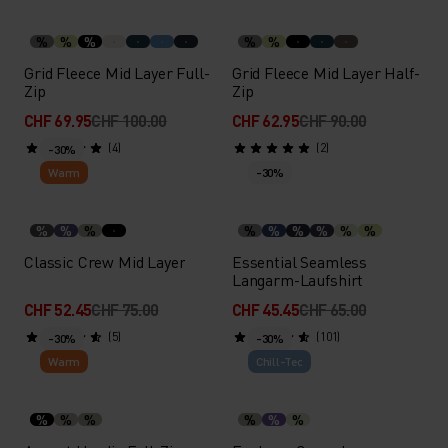
%
%
%
%
%
Grid Fleece Mid Layer Full-
Grid Fleece Mid Layer Half-
Zip
Zip
CHF 69.95
CHF 100.00
CHF 62.95
CHF 90.00
(4)
(2)
-30%
Warm
-30%
%
%
%
%
%
%
%
%
%
Classic Crew Mid Layer
Essential Seamless
Langarm-Laufshirt
CHF 52.45
CHF 75.00
CHF 45.45
CHF 65.00
(5)
(101)
-30%
-30%
Warm
Chill-Tec
%
%
%
%
%
%