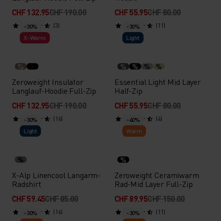
CHF 132.95
CHF 190.00
CHF 55.95
CHF 80.00
(3)
(11)
-30%
-30%
X-Warm
Light
%
%
%
%
%
Zeroweight Insulator
Essential Light Mid Layer
Langlauf-Hoodie Full-Zip
Half-Zip
CHF 132.95
CHF 190.00
CHF 55.95
CHF 80.00
(16)
(4)
-30%
-40%
Light
Warm
%
%
X-Alp Linencool Langarm-
Zeroweight Ceramiwarm
Radshirt
Rad-Mid Layer Full-Zip
CHF 59.45
CHF 85.00
CHF 89.95
CHF 150.00
(16)
(11)
-30%
-30%