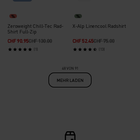
%
%
Zeroweight Chill-Tec Rad-
X-Alp Linencool Radshirt
Shirt Full-Zip
CHF 90.95
CHF 130.00
CHF 52.45
CHF 75.00
(1)
(13)
48 VON 91
MEHR LADEN