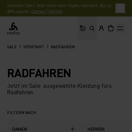
Summer Sale | Jetzt noch mehr Styles reduziert. Bis zu
40% sparen.
Damen
|
Herren
Wonach suchst du?
Odlo
SALE
SPORTART
RADFAHREN
RADFAHREN
Jetzt im Sale: ausgewählte Kleidung fürs
Radfahren.
FILTERN NACH
DAMEN
HERREN