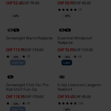
CHF 52.45
CHF 75.00
CHF 55.95
CHF 80.00
(1)
-40%
-30%
%
%
%
%
Zeroweight Warm Radjacke
Essential Windproof
Radjacke
CHF 113.95
CHF 190.00
CHF 76.95
CHF 110.00
(2)
(6)
-30%
-30%
Chill-Tec
Light
%
%
Zeroweight Chill-Tec Pro
X-Alp Linencool Langarm-
Rad-Shirt Full-Zip
Radshirt
CHF 118.95
CHF 170.00
CHF 59.45
CHF 85.00
(3)
(16)
-30%
Chill-Tec
-30%