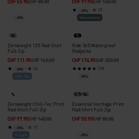
CHF 55.95
CHF 80.00
CHF 97.95
CHF 140.00
(2)
-30%
-30%
Wasserdicht
%
%
Zeroweight 125 Rad-Shirt
Ride 365 Waterproof
Full-Zip
Radjacke
CHF 111.95
CHF 160.00
CHF 174.95
CHF 250.00
(4)
(29)
-30%
Chill-Tec
-30%
%
%
%
Zeroweight Chill-Tec Print
Essential Heritage Print
Rad-Shirt Full-Zip
Rad-Shirt Full-Zip
CHF 97.95
CHF 140.00
CHF 55.95
CHF 80.00
(1)
-30%
X-Light
-30%