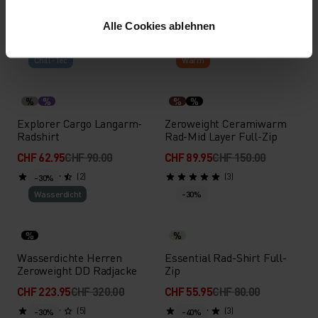
Full-Zip
Radjacke
CHF 97.95
CHF 140.00
CHF 139.95
CHF 200.00
Alle Cookies ablehnen
(6)
(10)
-30%
-40%
Chill-Tec
Warm
%
%
%
%
Explorer Cargo Langarm-
Zeroweight Ceramiwarm
Radshirt
Rad-Mid Layer Full-Zip
CHF 62.95
CHF 90.00
CHF 89.95
CHF 150.00
(2)
(3)
-30%
Wasserdicht
-30%
%
%
Wasserdichte Herren
Essential Rad-Shirt Full-
Zeroweight DD Radjacke
Zip
CHF 223.95
CHF 320.00
CHF 55.95
CHF 80.00
(5)
(3)
-30%
-40%