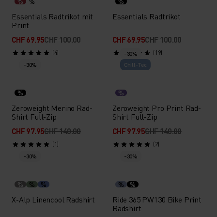
%
%
%
Essentials Radtrikot mit
Essentials Radtrikot
Print
CHF 69.95
CHF 100.00
CHF 69.95
CHF 100.00
(4)
(19)
-30%
-30%
Chill-Tec
%
%
Zeroweight Merino Rad-
Zeroweight Pro Print Rad-
Shirt Full-Zip
Shirt Full-Zip
CHF 97.95
CHF 140.00
CHF 97.95
CHF 140.00
(1)
(2)
-30%
-30%
%
%
%
%
%
X-Alp Linencool Radshirt
Ride 365 PW130 Bike Print
Radshirt