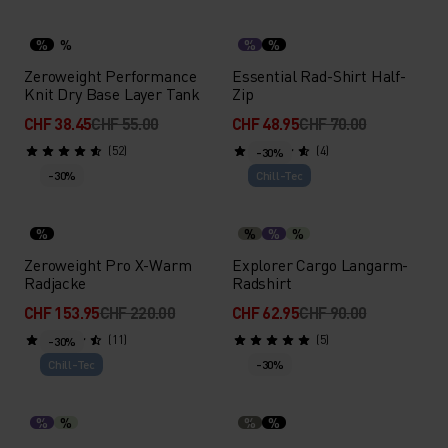
%
%
%
%
Zeroweight Performance
Essential Rad-Shirt Half-
Knit Dry Base Layer Tank
Zip
CHF 38.45
CHF 55.00
CHF 48.95
CHF 70.00
(52)
(4)
-30%
-30%
Chill-Tec
%
%
%
%
Zeroweight Pro X-Warm
Explorer Cargo Langarm-
Radjacke
Radshirt
CHF 153.95
CHF 220.00
CHF 62.95
CHF 90.00
(11)
(5)
-30%
Chill-Tec
-30%
%
%
%
%