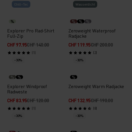
Chill-Tec
Wasserdicht
%
%
%
%
Explorer Pro Rad-Shirt
Zeroweight Waterproof
Full-Zip
Radjacke
CHF 97.95
CHF 140.00
CHF 119.95
CHF 200.00
(1)
(2)
-30%
-30%
%
%
%
Explorer Windproof
Zeroweight Warm Radjacke
Radweste
CHF 83.95
CHF 120.00
CHF 132.95
CHF 190.00
(1)
(8)
-30%
-30%