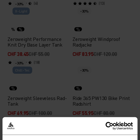
(6)
(13)
-30%
X-Light
-30%
%
%
%
Zeroweight Performance
Zeroweight Windproof
Knit Dry Base Layer Tank
Radjacke
CHF 38.45
CHF 55.00
CHF 83.95
CHF 120.00
(18)
-30%
Chill-Tec
-30%
%
%
Zeroweight Sleeveless Rad-
Ride 365 PW130 Bike Print
Tank
Radshirt
CHF 69.95
CHF 100.00
CHF 55.95
CHF 80.00
(1)
-30%
Chill-Tec
-36%