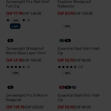
Zeroweight Pro Rad-Shirt
Explorer Windproof
Full-Zip
Radweste
CHF 97.95
CHF 140.00
CHF 83.95
CHF 120.00
(4)
-30%
Light
-30%
%
%
%
Zeroweight Windproof
Essential Rad-Shirt Half-
Warm Base Layer Shirt
Zip
CHF 69.95
CHF 100.00
CHF 55.95
CHF 80.00
(3)
(32)
-50%
-30%
%
%
%
%
Zeroweight Pro X-Warm
Essential Rad-Shirt Half-
Radjacke
Zip
CHF 109.95
CHF 220.00
CHF 55.95
CHF 80.00