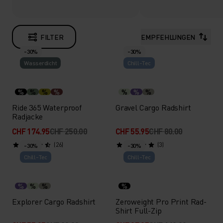
FILTER
EMPFEHLUNGEN
-30%
-30%
Wasserdicht
Chill-Tec
%
%
%
%
%
%
%
Ride 365 Waterproof
Gravel Cargo Radshirt
Radjacke
CHF 174.95
CHF 250.00
CHF 55.95
CHF 80.00
(26)
(3)
-30%
-30%
Chill-Tec
Chill-Tec
%
%
%
%
Explorer Cargo Radshirt
Zeroweight Pro Print Rad-
Shirt Full-Zip