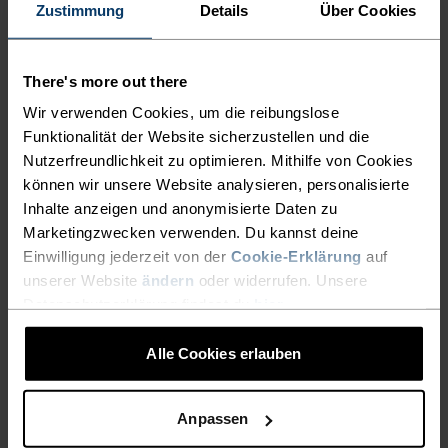
Zustimmung
Details
Über Cookies
%
%
%
%
%
Zeroweight Chill-Tec Rad-
Essential Windproof
Shirt Full-Zip
Radjacke
There's more out there
CHF 90.95
CHF 130.00
CHF 69.95
CHF 110.00
Wir verwenden Cookies, um die reibungslose
(4)
(11)
Funktionalität der Website sicherzustellen und die
-30%
-30%
Nutzerfreundlichkeit zu optimieren. Mithilfe von Cookies
können wir unsere Website analysieren, personalisierte
Inhalte anzeigen und anonymisierte Daten zu
%
%
%
Marketingzwecken verwenden. Du kannst deine
Essential Heritage Print
Essential Windproof
Einwilligung jederzeit von der
Cookie-Erklärung
auf
Rad-Shirt Full-Zip
Radweste
unserer Website
ändern
oder widerrufen. Unsere
CHF 55.95
CHF 80.00
CHF 69.95
CHF 100.00
Datenschutzerklärung findest du
hier
.
(3)
(6)
-30%
-30%
Chill-Tec
Wasserdicht
Alle Cookies erlauben
%
%
%
%
Anpassen
Explorer Pro Rad-Shirt
Zeroweight Waterproof