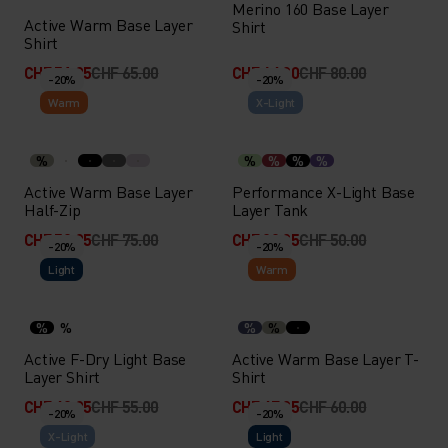
Merino 160 Base Layer
Active Warm Base Layer
Shirt
Shirt
CHF 51.95
CHF 65.00
CHF 64.00
CHF 80.00
-20%
-20%
Warm
X-Light
%
%
%
%
%
Active Warm Base Layer
Performance X-Light Base
Half-Zip
Layer Tank
CHF 59.95
CHF 75.00
CHF 39.95
CHF 50.00
-20%
-20%
Light
Warm
%
%
%
%
Active F-Dry Light Base
Active Warm Base Layer T-
Layer Shirt
Shirt
CHF 43.95
CHF 55.00
CHF 47.95
CHF 60.00
-20%
-20%
X-Light
Light