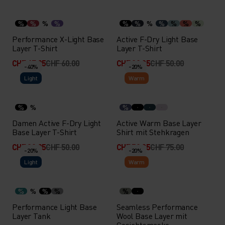
%
%
%
%
%
%
%
%
%
%
%
Performance X-Light Base
Active F-Dry Light Base
Layer T-Shirt
Layer T-Shirt
CHF 47.95
CHF 60.00
CHF 39.95
CHF 50.00
-40%
-20%
Light
Warm
%
%
%
Damen Active F-Dry Light
Active Warm Base Layer
Base Layer T-Shirt
Shirt mit Stehkragen
CHF 29.95
CHF 50.00
CHF 59.95
CHF 75.00
-20%
-20%
Light
Warm
%
%
%
%
%
Performance Light Base
Seamless Performance
Layer Tank
Wool Base Layer mit
Gesichtsmaske