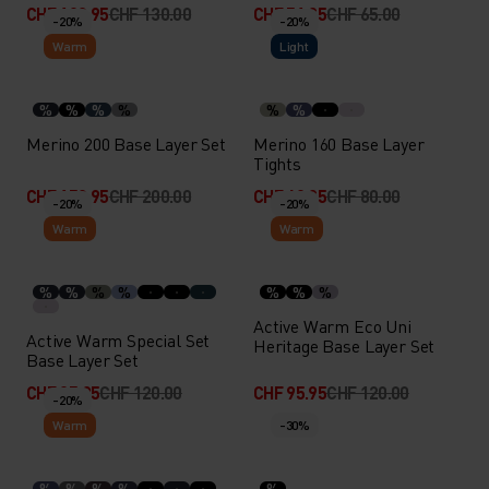
CHF 103.95
CHF 130.00
CHF 51.95
CHF 65.00
-20%
-20%
Warm
Light
%
%
%
%
%
%
Merino 200 Base Layer Set
Merino 160 Base Layer
Tights
CHF 159.95
CHF 200.00
CHF 63.95
CHF 80.00
-20%
-20%
Warm
Warm
%
%
%
%
%
%
%
Active Warm Eco Uni
Active Warm Special Set
Heritage Base Layer Set
Base Layer Set
CHF 95.95
CHF 120.00
CHF 95.95
CHF 120.00
-20%
Warm
-30%
%
%
%
%
%