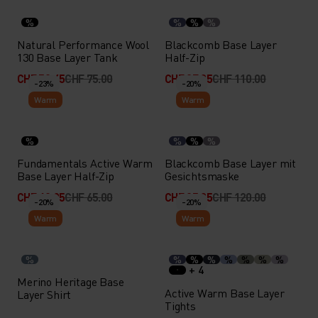
%
%
%
%
Natural Performance Wool
Blackcomb Base Layer
130 Base Layer Tank
Half-Zip
CHF 52.45
CHF 75.00
CHF 87.95
CHF 110.00
-23%
-20%
Warm
Warm
%
%
%
%
Fundamentals Active Warm
Blackcomb Base Layer mit
Base Layer Half-Zip
Gesichtsmaske
CHF 49.95
CHF 65.00
CHF 95.95
CHF 120.00
-20%
-20%
Warm
Warm
%
%
%
%
%
%
%
%
+ 4
Merino Heritage Base
Active Warm Base Layer
Layer Shirt
Tights