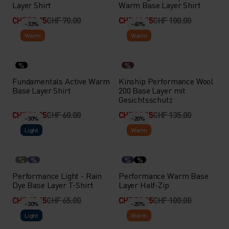
Layer Shirt
Warm Base Layer Shirt
CHF 55.95
CHF 70.00
CHF 69.95
CHF 100.00
-33%
-40%
Warm
Warm
%
%
Fundamentals Active Warm
Kinship Performance Wool
Base Layer Shirt
200 Base Layer mit
Gesichtsschutz
CHF 39.95
CHF 60.00
CHF 80.95
CHF 135.00
-30%
-20%
Light
Warm
%
%
%
%
Performance Light - Rain
Performance Warm Base
Dye Base Layer T-Shirt
Layer Half-Zip
CHF 45.45
CHF 65.00
CHF 79.95
CHF 100.00
-30%
-20%
Light
Warm