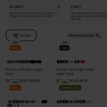
X-LIGHT
LIGHT
Maximal leicht und luftig. Für warme
Atmungsaktiv und angenehm
Tage und hochintensive Einheiten.
das ganze Jahr und jede Ar
Aktivität.
FILTER
EMPFEHLUNGEN
-20%
-20%
Warm
Light
%
%
%
%
%
%
%
%
%
Merino 200 Base Layer
Active F-Dry Light Base
Shirt
Layer Tank
CHF 83.95
CHF 105.00
CHF 31.95
CHF 40.00
-20%
-20%
Warm
Summer Sale
%
%
%
%
%
%
%
%
%
%
+ 3