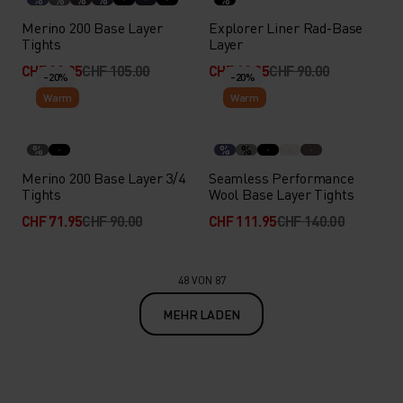
Merino 200 Base Layer
Explorer Liner Rad-Base
Tights
Layer
CHF 83.95
CHF 105.00
CHF 62.95
CHF 90.00
-20%
-20%
Warm
Warm
%
%
%
Merino 200 Base Layer 3/4
Seamless Performance
Tights
Wool Base Layer Tights
CHF 71.95
CHF 90.00
CHF 111.95
CHF 140.00
48 VON 87
MEHR LADEN