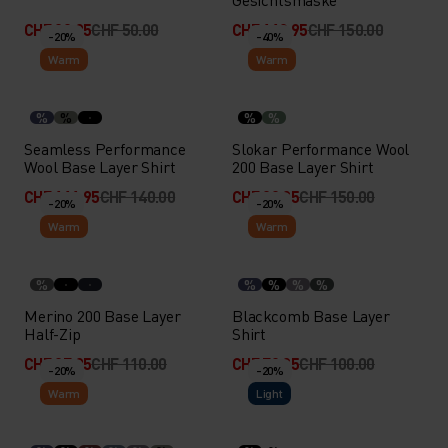
CHF 39.95
CHF 50.00
CHF 119.95
CHF 150.00
-20%
-40%
Warm
Warm
%
%
%
%
Seamless Performance
Slokar Performance Wool
Wool Base Layer Shirt
200 Base Layer Shirt
CHF 111.95
CHF 140.00
CHF 89.95
CHF 150.00
-20%
-20%
Warm
Warm
%
%
%
%
%
Merino 200 Base Layer
Blackcomb Base Layer
Half-Zip
Shirt
CHF 87.95
CHF 110.00
CHF 79.95
CHF 100.00
-20%
-20%
Warm
Light