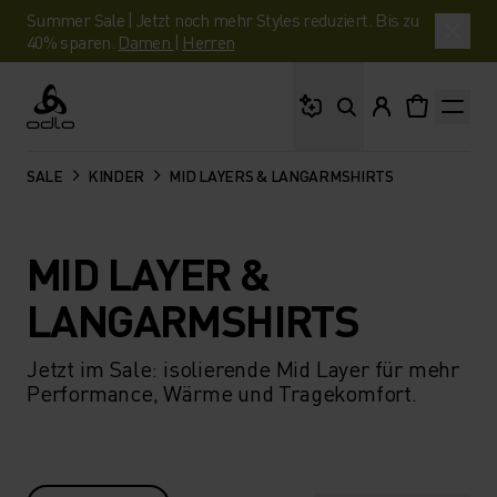
Summer Sale | Jetzt noch mehr Styles reduziert. Bis zu
40% sparen.
Damen
|
Herren
Wonach suchst du?
Odlo
SALE
KINDER
MID LAYERS & LANGARMSHIRTS
MID LAYER &
LANGARMSHIRTS
Jetzt im Sale: isolierende Mid Layer für mehr
Performance, Wärme und Tragekomfort.