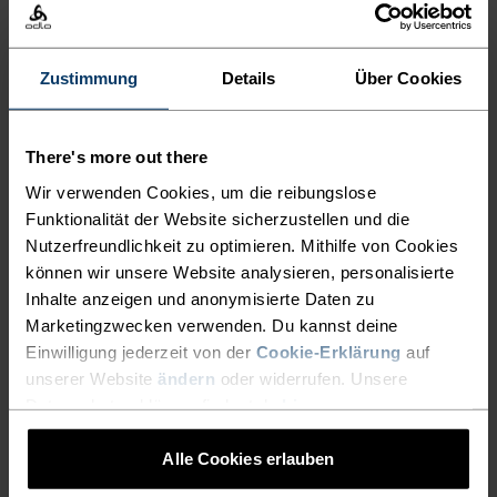
%
%
%
%
%
Grid Fleece Kids Mid Layer
High Pile Print Kids Hoodie
Half-Zip
Full-Zip
Zustimmung
Details
Über Cookies
CHF 41.95
CHF 60.00
CHF 69.95
CHF 100.00
-30%
-30%
Warm
Warm
There's more out there
Wir verwenden Cookies, um die reibungslose
%
%
%
%
%
%
%
Funktionalität der Website sicherzustellen und die
Rigi Kids Mid Layer Half-
Berra Kids Graphic Mid
Nutzerfreundlichkeit zu optimieren. Mithilfe von Cookies
Zip
Layer Half-Zip
können wir unsere Website analysieren, personalisierte
CHF 34.95
CHF 50.00
CHF 45.45
CHF 65.00
Inhalte anzeigen und anonymisierte Daten zu
-30%
-30%
Marketingzwecken verwenden. Du kannst deine
Warm
Warm
Einwilligung jederzeit von der
Cookie-Erklärung
auf
unserer Website
ändern
oder widerrufen. Unsere
%
%
%
%
%
%
%
Datenschutzerklärung findest du
hier
.
Kids High Pile Mid Layer
Roy Kids Stripe Mid Layer
Full-Zip
Half-Zip
Alle Cookies erlauben
CHF 69.95
CHF 100.00
CHF 34.95
CHF 50.00
-30%
-30%