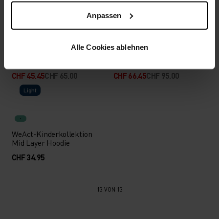
Warm
Warm
Anpassen
%
%
%
%
%
%
Alle Cookies ablehnen
Berra Kids Mid Layer Full-
Espeland Merino 250
Zip
Hoodie
CHF 45.45
CHF 65.00
CHF 66.45
CHF 95.00
Light
WeAct-Kinderkollektion
Mid Layer Hoodie
CHF 34.95
13 VON 13