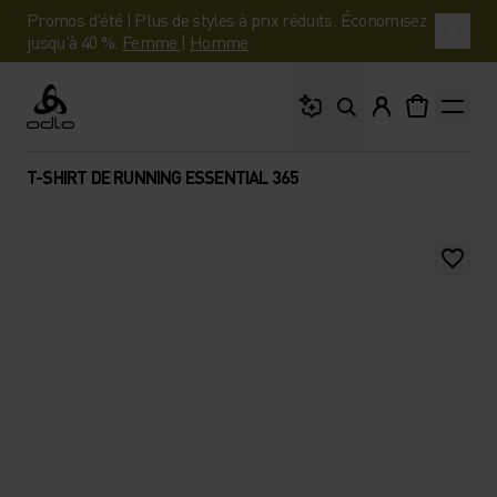
Promos d'été | Plus de styles à prix réduits. Économisez
jusqu'à 40 %.
Femme
|
Homme
Que cherches-tu ?
Odlo
T-SHIRT DE RUNNING ESSENTIAL 365