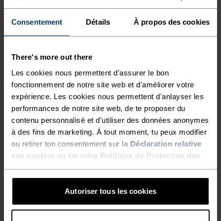
Consentement
Détails
À propos des cookies
RAPIDE COMME L'ÉCLAIR,
LÉGER COMME L'AIR
There's more out there
Les cookies nous permettent d'assurer le bon
fonctionnement de notre site web et d'améliorer votre
Vêtements de running techniques à séchage
expérience. Les cookies nous permettent d'anlayser les
rapide pour garder une longueur d'avance.
performances de notre site web, de te proposer du
contenu personnalisé et d'utiliser des données anonymes
à des fins de marketing. À tout moment, tu peux modifier
NIVEAU D'ACTIVITÉ
ou retirer ton consentement sur la
Déclaration relative
aux cookies
ou lire notre
Politique de Protection des
données
.
BAS
MODÉRÉ
ÉLEVÉ
Autoriser tous les cookies
TYPE D’ACTIVITÉ
ACTIVITÉS À HAUTE INTENSITÉ