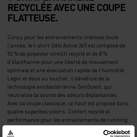
RECYCLÉE AVEC UNE COUPE
FLATTEUSE.
Conçu pour les entrainements intenses toute
l’année, le t-shirt Odlo Active 365 est composé de
92 % de polyester stretch recyclé et de 8 %
d’élasthanne pour une liberté de mouvement
optimale et une évacuation rapide de l’humidité.
Léger et doux au toucher, il bénéficie de la
technologie antibactérienne ZeroScent, qui
neutralise la source des odeurs déplaisantes.
Avec sa coupe classique, ce haut est proposé dans
quatre superbes coloris. Confort recyclé et
performance pour les entrainements de running
et la salle de sport.