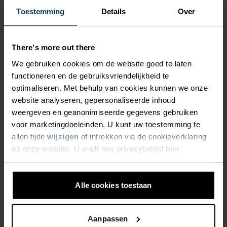
KINDEREN WARM EN
Toestemming
Details
Over
ACTIVITEITSNIVEAU
COMFORTABEL TIJDENS
OPWINDENDE WINTERSE
LAAG
MATIG
HOOG
There's more out there
AVONTUREN OF TOCHTEN.
We gebruiken cookies om de website goed te laten
BLIJF DEZE WINTER LANGER
functioneren en de gebruiksvriendelijkheid te
SOORT ACTIVITEIT
optimaliseren. Met behulp van cookies kunnen we onze
BUITEN MET HET HELE GEZIN
WAT DAN OOK MATIGE INTENSITEIT
website analyseren, gepersonaliseerde inhoud
Skiën & Snow
MET DE ACTIVE X-WARM
weergeven en geanonimiseerde gegevens gebruiken
voor marketingdoeleinden. U kunt uw toestemming te
KIDS-BASISLAAGTOP MET
allen tijde
wijzigen
of intrekken via de cookieverklaring
LANGE MOUWEN VAN ODLO.
MATERIAALSPECIFICATIE
op onze website. U vindt ons privacybeleid
hier
.
SYNTHETISCH
MERINO
Synthetisch - voelt als een tweede huid – rekbaar,
uitzonderlijk licht, uitstekend vochtregulerend, helpt de
lichaamstemperatuur te reguleren, droogt sneller dan
Alle cookies toestaan
natuurlijke vezels en is duurzamer.
Aanpassen