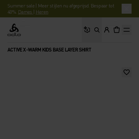
Summer sale | Meer stijlen nu afgeprijsd. Bespaar tot
40%.
Dames
|
Heren
Waar ben je naar op 
Odlo
ACTIVE X-WARM KIDS BASE LAYER SHIRT