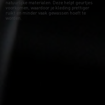
-5°
-5°
natuurlijke materialen. Deze helpt geurtjes
voorkomen, waardoor je kleding prettiger
ruikt en minder vaak gewassen hoeft te
-10°
-10°
worden.
-15°
-15°
-20°
-20°
-25°
-25°
-30°
-30°