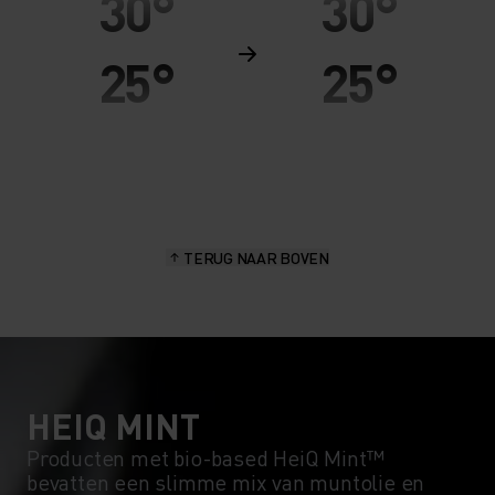
30°
30°
25°
25°
20°
20°
15°
15°
TERUG NAAR BOVEN
10°
10°
5°
5°
0°
0°
HEIQ MINT
Producten met bio-based HeiQ Mint™
bevatten een slimme mix van muntolie en