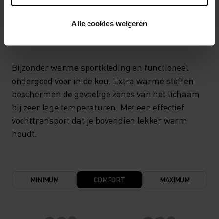
TEMPERATUUR CONTROLE SYSTEEM
Alle cookies weigeren
X-WARM
Bijzonder warme sportkleding en functioneel
ondergoed voor in de kou. Extra warme stoffen
beschermen de gevoelige zones van het lichaam
bij zeer lage temperaturen. Met een effectief
vochttransport dat je bovendien lekker warm
houdt.
MINIMUM
COMFORT
MAXIMUM