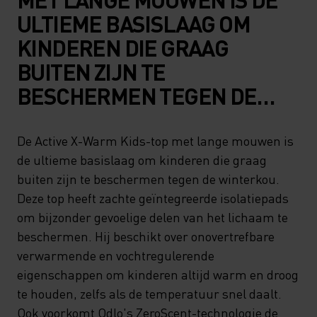
ULTIEME BASISLAAG OM
KINDEREN DIE GRAAG
BUITEN ZIJN TE
BESCHERMEN TEGEN DE
WINTERKOU. DEZE TOP
HEEFT ZACHTE
De Active X-Warm Kids-top met lange mouwen is
de ultieme basislaag om kinderen die graag
GEÏNTEGREERDE
buiten zijn te beschermen tegen de winterkou.
ISOLATIEPADS OM
Deze top heeft zachte geïntegreerde isolatiepads
BIJZONDER GEVOELIGE
om bijzonder gevoelige delen van het lichaam te
DELEN VAN HET LICHAAM TE
beschermen. Hij beschikt over onovertrefbare
verwarmende en vochtregulerende
BESCHERMEN. HIJ BESCHIKT
eigenschappen om kinderen altijd warm en droog
OVER ONOVERTREFBARE
te houden, zelfs als de temperatuur snel daalt.
VERWARMENDE EN
Ook voorkomt Odlo's ZeroScent-technologie de