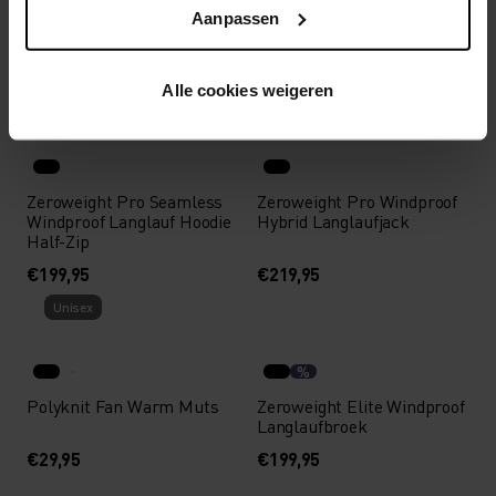
Waterproof Insulated
Langlaufjack
Aanpassen
Langlaufjack
€319,95
€119,95
Alle cookies weigeren
Warm
Zeroweight Pro Seamless
Zeroweight Pro Windproof
Windproof Langlauf Hoodie
Hybrid Langlaufjack
Half-Zip
€199,95
€219,95
Unisex
%
Polyknit Fan Warm Muts
Zeroweight Elite Windproof
Langlaufbroek
€29,95
€199,95