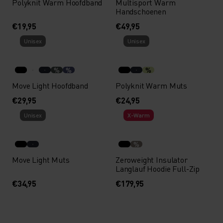
Polyknit Warm Hoofdband
Multisport Warm
Handschoenen
€19,95
€49,95
Unisex
Unisex
%
%
%
Move Light Hoofdband
Polyknit Warm Muts
€29,95
€24,95
Unisex
X-Warm
%
Move Light Muts
Zeroweight Insulator
Langlauf Hoodie Full-Zip
€34,95
€179,95