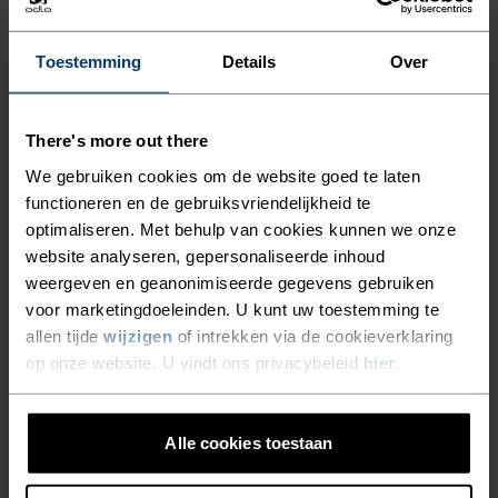
Unisex
Unisex
Toestemming
Details
Over
%
Performance X-Warm
Nordic Light Handschoenen
There's more out there
Handschoenen
€69,95
€59,95
We gebruiken cookies om de website goed te laten
functioneren en de gebruiksvriendelijkheid te
Unisex
Unisex
optimaliseren. Met behulp van cookies kunnen we onze
website analyseren, gepersonaliseerde inhoud
%
weergeven en geanonimiseerde gegevens gebruiken
Nordic Warm
Multisport Waterproof
voor marketingdoeleinden. U kunt uw toestemming te
Handschoenen
Handschoenen
allen tijde
wijzigen
of intrekken via de cookieverklaring
€74,95
€59,95
op onze website. U vindt ons privacybeleid
hier
.
Waterdichte
Herfst 26
Alle cookies toestaan
%
%
%
%
Zeroweight Dual Dry
Essential Warm