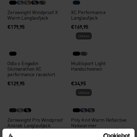
%
%
%
%
Zeroweight Windproof X
XC Performance
Warm Langlaufjack
Langlaufjack
€179,95
€169,95
Unisex
%
Odlo x Engadin
Multisport Light
Skimarathon XC
Handschoenen
performance raceshirt
€129,95
€34,95
Unisex
%
%
%
%
Zeroweight Pro Windproof
Poly Knit Warm Reflective
Anorak Langlaufjack
Nekwarmer
€189,95
€29,95