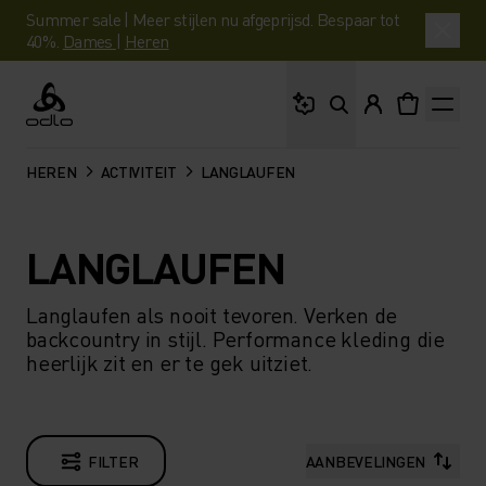
Summer sale | Meer stijlen nu afgeprijsd. Bespaar tot
40%.
Dames
|
Heren
Waar ben je naar op 
Odlo
HEREN
ACTIVITEIT
LANGLAUFEN
LANGLAUFEN
Langlaufen als nooit tevoren. Verken de
backcountry in stijl. Performance kleding die
heerlijk zit en er te gek uitziet.
FILTER
AANBEVELINGEN