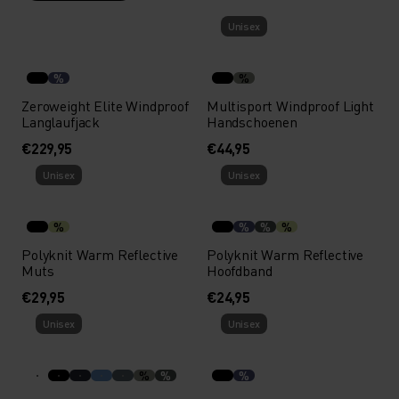
Unisex
%
%
Zeroweight Elite Windproof
Multisport Windproof Light
Langlaufjack
Handschoenen
€229,95
€44,95
Unisex
Unisex
%
%
%
%
Polyknit Warm Reflective
Polyknit Warm Reflective
Muts
Hoofdband
€29,95
€24,95
Unisex
Unisex
%
%
%