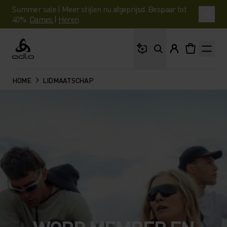
Summer sale | Meer stijlen nu afgeprijsd. Bespaar tot
40%.
Dames
|
Heren
Waar ben je naar op 
Odlo
HOME
LIDMAATSCHAP