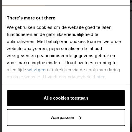
ALS EERSTE TOEGANG TOT DE SALE
VE
Ontdek nieuwe deals, aanbiedingen en promoties als
Wee
eerste.*
leu
There's more out there
We gebruiken cookies om de website goed te laten
functioneren en de gebruiksvriendelijkheid te
optimaliseren. Met behulp van cookies kunnen we onze
website analyseren, gepersonaliseerde inhoud
weergeven en geanonimiseerde gegevens gebruiken
voor marketingdoeleinden. U kunt uw toestemming te
allen tijde
wijzigen
of intrekken via de cookieverklaring
op onze website. U vindt ons privacybeleid
hier
.
Alle cookies toestaan
Aanpassen