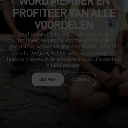
WORD MEMBER EN
PROFITEER VAN ALLE
VOORDELEN
Sluit je aan bij de Odlo-community en
profiteer van extra voordelen. Ontdek
exclusieve aanbiedingen voor leden, krijg als
eerste toegang tot de sale en ontvang het
laatste nieuws over speciale acties die perfect
bij jou passen.
DOE MEE
INLOGGEN