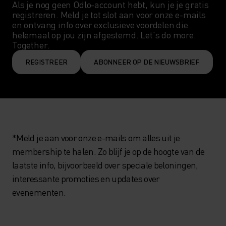
Als je nog geen Odlo-account hebt, kun je je gratis 
registreren. Meld je tot slot aan voor onze e-mails 
en ontvang info over exclusieve voordelen die 
helemaal op jou zijn afgestemd. Let's do more. 
Together.
REGISTREER
ABONNEER OP DE NIEUWSBRIEF
*Meld je aan voor onze e-mails om alles uit je
membership te halen. Zo blijf je op de hoogte van de
laatste info, bijvoorbeeld over speciale beloningen,
interessante promoties en updates over
evenementen.