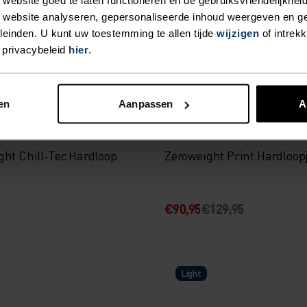
€79,95
 website analyseren, gepersonaliseerde inhoud weergeven en 
einden. U kunt uw toestemming te allen tijde
wijzigen
of intrek
 privacybeleid
hier
.
-30%
ec
Summer Sale
en
Aanpassen
A
%
%
ght Chill-Tec Hardloop
Zeroweight Print Hardloop
p
€90,95
€129,95
Light