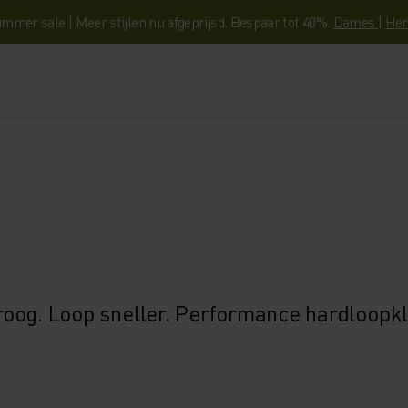
mmer sale | Meer stijlen nu afgeprijsd. Bespaar tot 40%.
Dames
|
Her
 droog. Loop sneller. Performance hardloopk