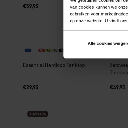
€59,95
€39,95
van cookies kunnen we onze
gebruiken voor marketingdoel
op onze website. U vindt ons
Chill-T
Alle cookies weiger
%
%
%
%
%
Essential Hardloop Tanktop
Zerowei
Tankto
€29,95
€49,95
Herfst 26