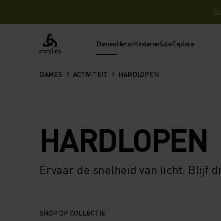
Su
Dames
Heren
Kinderen
Sale
Explore
Odlo
DAMES
ACTIVITEIT
HARDLOPEN
HARDLOPEN
Ervaar de snelheid van licht. Blijf
SHOP OP COLLECTIE