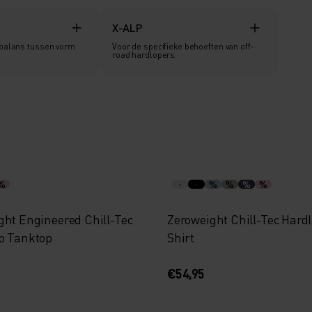
X-ALP
 balans tussen vorm
Voor de specifieke behoeften van off-
road hardlopers.
%
%
%
%
%
ght Engineered Chill-Tec
Zeroweight Chill-Tec Hard
p Tanktop
Shirt
€54,95