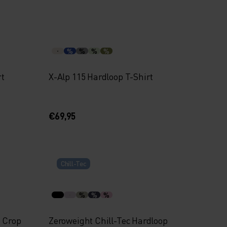
%
%
%
%
rt
X-Alp 115 Hardloop T-Shirt
€69,95
Chill-Tec
%
%
%
p Crop
Zeroweight Chill-Tec Hardloop