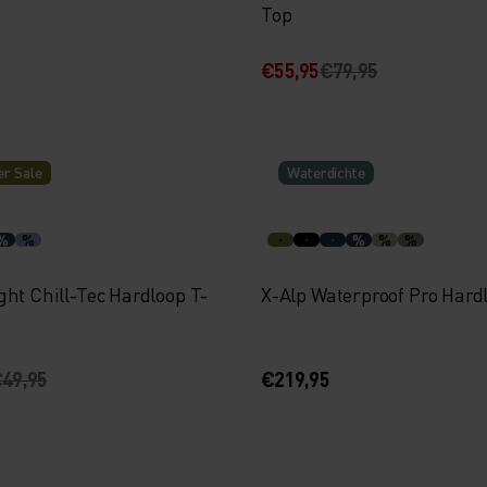
Top
€55,95
€79,95
r Sale
Waterdichte
%
%
%
%
%
ght Chill-Tec Hardloop T-
X-Alp Waterproof Pro Hard
49,95
€219,95