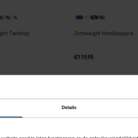
%
%
%
%
%
ight Tanktop
Zeroweight Hardloopjack
€119,95
Herfst 26
%
%
%
Details
l Print Hardloop T-Shirt
Essential Light Hardloopj
ebsite goed te laten functioneren en de gebruiksvriendelijkheid