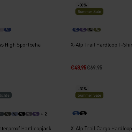
-30%
Summer Sale
%
%
%
%
%
s High Sportbeha
X-Alp Trail Hardloop T-Shi
€48,95
€69,95
-30%
ichte
Summer Sale
+ 2
%
%
%
%
%
%
%
aterproof Hardloopjack
X-Alp Trail Cargo Hardloo