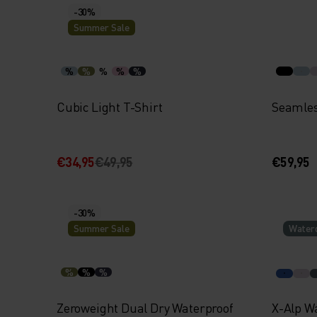
-30%
Summer Sale
%
%
%
%
%
Cubic Light T-Shirt
Seamles
€34,95
€49,95
€59,95
-30%
Summer Sale
Waterd
%
%
%
Zeroweight Dual Dry Waterproof
X-Alp W