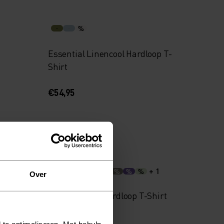
%
Essential Linencool Hardloop T-
Shirt
€54,95
Herfst 26
+ 1
%
%
%
%
%
Over
ack
Essential 365 Hardloop T-Shirt
 te optimaliseren. Met behulp