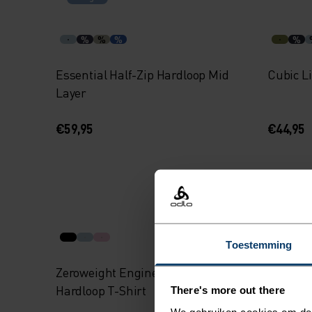
%
%
%
%
Essential Half-Zip Hardloop Mid
Cubic L
Layer
€59,95
€44,95
%
Toestemming
Zeroweight Engineered Chill-Tec
Essentia
Hardloop T-Shirt
There's more out there
We gebruiken cookies om de w