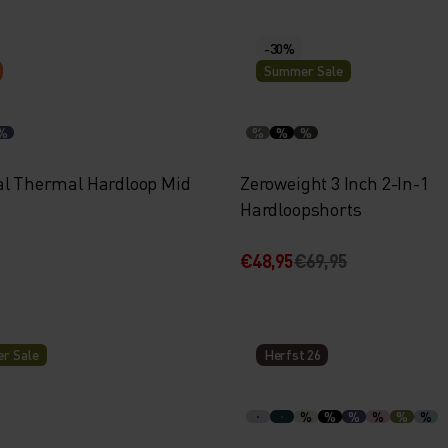
-30%
Summer Sale
%
%
%
%
al Thermal Hardloop Mid
Zeroweight 3 Inch 2-In-1
Hardloopshorts
€48,95
€69,95
r Sale
Herfst 26
%
%
%
%
%
%