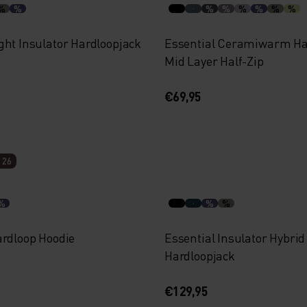
%
%
%
%
%
%
%
%
ght Insulator Hardloopjack
Essential Ceramiwarm Ha
Mid Layer Half-Zip
€69,95
 26
%
%
%
ardloop Hoodie
Essential Insulator Hybrid
Hardloopjack
€129,95