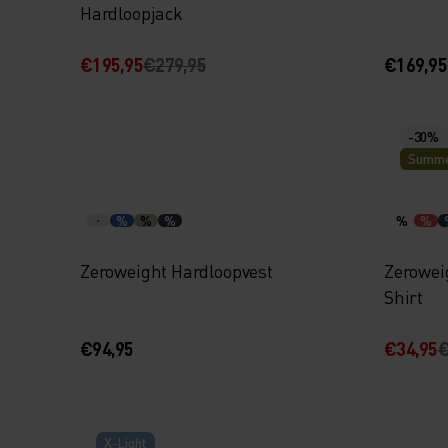
Hardloopjack
€195,95
€279,95
€169,95
-30%
Summe
%
%
%
%
%
Zeroweight Hardloopvest
Zerowei
Shirt
€94,95
€34,95
€
X-Light