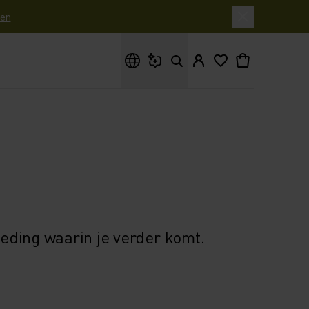
en
Waar ben je naar op zoek?
leding waarin je verder komt.