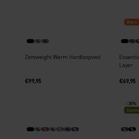
Warm
%
%
%
Zeroweight Warm Hardloopvest
Essenti
Layer
€99,95
€69,95
-30%
Summe
%
%
%
%
%
%
%
%