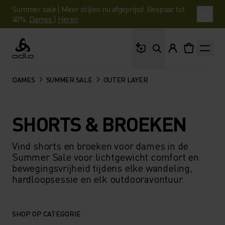
Summer sale | Meer stijlen nu afgeprijsd. Bespaar tot
40%.
Dames
|
Heren
Waar ben je naar op 
Odlo
DAMES
SUMMER SALE
OUTER LAYER
SHORTS & BROEKEN
Vind shorts en broeken voor dames in de
Summer Sale voor lichtgewicht comfort en
bewegingsvrijheid tijdens elke wandeling,
hardloopsessie en elk outdooravontuur.
SHOP OP CATEGORIE