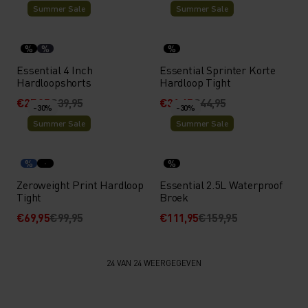
Summer Sale
Summer Sale
%
%
%
Essential 4 Inch
Essential Sprinter Korte
Hardloopshorts
Hardloop Tight
€27,95
€39,95
€31,45
€44,95
-30%
-30%
Summer Sale
Summer Sale
%
%
Zeroweight Print Hardloop
Essential 2.5L Waterproof
Tight
Broek
€69,95
€99,95
€111,95
€159,95
24 VAN 24 WEERGEGEVEN