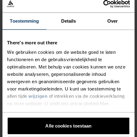
X-Alp Trail 5 Inch 2-In-1
Zeroweight Hardloopbroek
Hardloopshorts
€59,45
€84,95
€59,45
€84,95
Toestemming
Details
Over
-30%
-30%
Summer Sale
Summer Sale
There's more out there
%
%
%
%
We gebruiken cookies om de website goed te laten
Ascent Medium Support
Essential 7/8 Hardloop
functioneren en de gebruiksvriendelijkheid te
Korte Tight
Tight
optimaliseren. Met behulp van cookies kunnen we onze
€48,95
€69,95
€41,95
€59,95
-30%
-30%
website analyseren, gepersonaliseerde inhoud
Summer Sale
Summer Sale
weergeven en geanonimiseerde gegevens gebruiken
voor marketingdoeleinden. U kunt uw toestemming te
allen tijde
wijzigen
of intrekken via de cookieverklaring
%
%
op onze website. U vindt ons privacybeleid
hier
.
Ascent Shorts
Essential 365 4 Inch
Hardloopshorts
€83,95
€119,95
€41,95
€59,95
-30%
-30%
Alle cookies toestaan
Summer Sale
Summer Sale