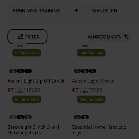
RUNNING & TRAINING
WANDELEN
FILTER
AANBEVELINGEN
-30%
-30%
Summer Sale
Summer Sale
%
%
%
%
%
Ascent Light Zip-Off Broek
Ascent Light Shorts
€76,95
€109,95
€55,95
€79,95
-30%
-30%
Summer Sale
Summer Sale
%
%
%
%
%
Zeroweight 3 Inch 2-In-1
Essential Korte Hardloop
Hardloopshorts
Tight