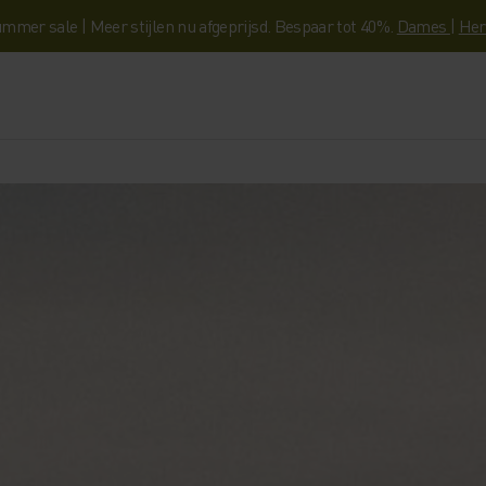
mmer sale | Meer stijlen nu afgeprijsd. Bespaar tot 40%.
Dames
|
Her