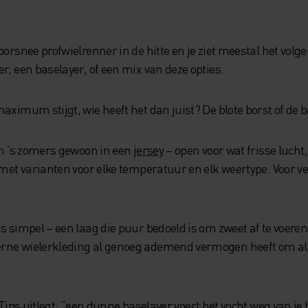
oorsnee profwielrenner in de hitte en je ziet meestal het volg
r, een baselayer, of een mix van deze opties.
aximum stijgt, wie heeft het dan juist? De blote borst of de 
een ’s zomers gewoon in een
jersey
– open voor wat frisse lucht, 
 met varianten voor elke temperatuur en elk weertype. Voor vee
s simpel – een laag die puur bedoeld is om zweet af te voeren
rne wielerkleding al genoeg ademend vermogen heeft om alle
 Tips
uitlegt: “een dunne baselayer voert het vocht weg van je