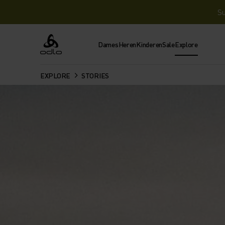
Su
Dames
Heren
Kinderen
Sale
Explore
Odlo
EXPLORE
STORIES