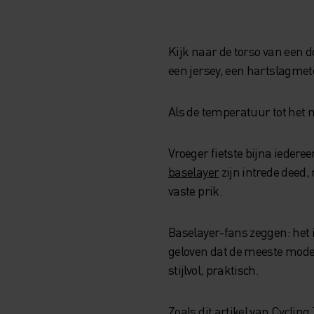
Kijk naar de torso van een d
een jersey, een hartslagmete
Als de temperatuur tot het m
Vroeger fietste bijna ieder
baselayer
zijn intrede deed,
vaste prik.
Baselayer-fans zeggen: het i
geloven dat de meeste mode
stijlvol, praktisch.
Zoals
dit artikel van Cycling