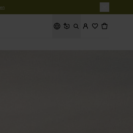
en
Waar ben je naar op zoek?