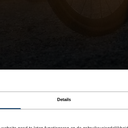
Details
ebsite goed te laten functioneren en de gebruiksvriendelijkheid