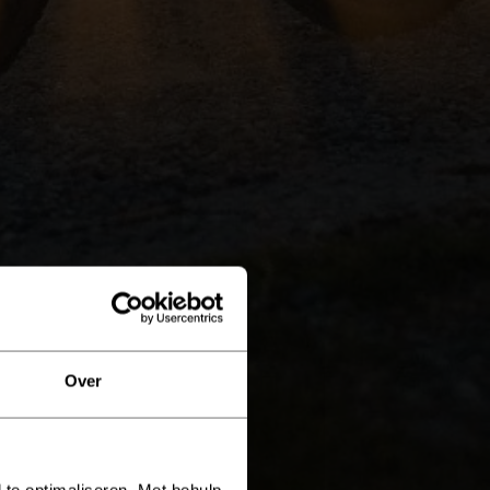
Over
 te optimaliseren. Met behulp