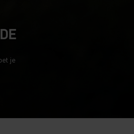
 DE
oet je