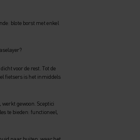
ende: blote borst met enkel
baselayer?
dicht voor de rest. Tot de
l fietsers is het inmiddels
, werkt gewoon. Sceptici
s te bieden: functioneel,
 huid naar buiten, waar het