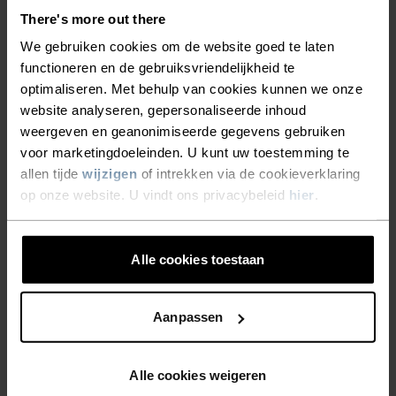
%
%
%
%
%
There's more out there
Ceramicool Hoofdband
Performance Run Quarter
We gebruiken cookies om de website goed te laten
Sokken
functioneren en de gebruiksvriendelijkheid te
€15,95
€19,95
€14,35
€17,95
optimaliseren. Met behulp van cookies kunnen we onze
website analyseren, gepersonaliseerde inhoud
(34)
(8)
-20%
-20%
weergeven en geanonimiseerde gegevens gebruiken
Summer Sale
Summer Sale
voor marketingdoeleinden. U kunt uw toestemming te
allen tijde
wijzigen
of intrekken via de cookieverklaring
%
%
%
op onze website. U vindt ons privacybeleid
hier
.
Sports Utility Waistband
Performance Run Korte
Heuptas
Sokken
€31,95
€39,95
€12,75
€15,95
Alle cookies toestaan
(7)
(8)
-20%
-20%
Summer Sale
Summer Sale
Aanpassen
%
%
%
Alle cookies weigeren
Performance Run Crew
Essential Crew Sokken
Sokken