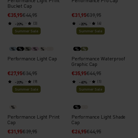
Performance Light Print
Performance Pro Cap
Bucket Cap
€35,95
€44,95
€31,95
€39,95
(3)
(4)
-20%
-20%
Summer Sale
Summer Sale
%
%
%
%
%
%
%
Performance Light Cap
Performance Waterproof
Graphic Cap
€27,95
€34,95
€35,95
€44,95
(9)
(1)
-20%
-40%
Summer Sale
Summer Sale
%
%
Performance Light Print
Performance Light Shade
Cap
Cap
€31,95
€39,95
€26,95
€44,95