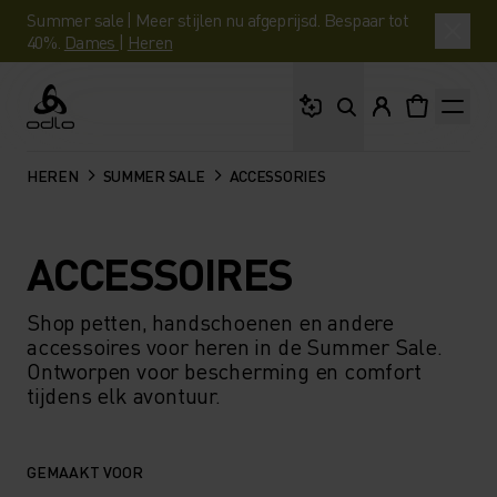
Summer sale | Meer stijlen nu afgeprijsd. Bespaar tot
40%.
Dames
|
Heren
Waar ben je naar op 
Odlo
HEREN
SUMMER SALE
ACCESSORIES
ACCESSOIRES
Shop petten, handschoenen en andere
accessoires voor heren in de Summer Sale.
Ontworpen voor bescherming en comfort
tijdens elk avontuur.
GEMAAKT VOOR