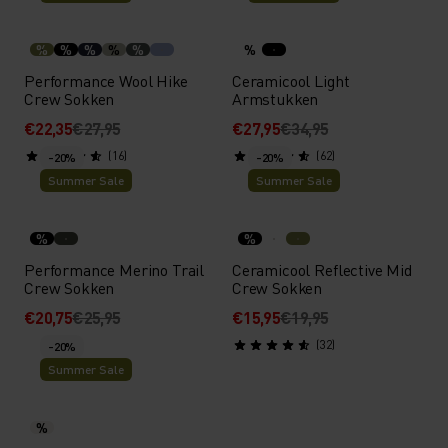
%
%
%
%
%
%
Performance Wool Hike
Ceramicool Light
Crew Sokken
Armstukken
€22,35
€27,95
€27,95
€34,95
(16)
(62)
-20%
-20%
Summer Sale
Summer Sale
%
%
Performance Merino Trail
Ceramicool Reflective Mid
Crew Sokken
Crew Sokken
€20,75
€25,95
€15,95
€19,95
(32)
-20%
Summer Sale
%