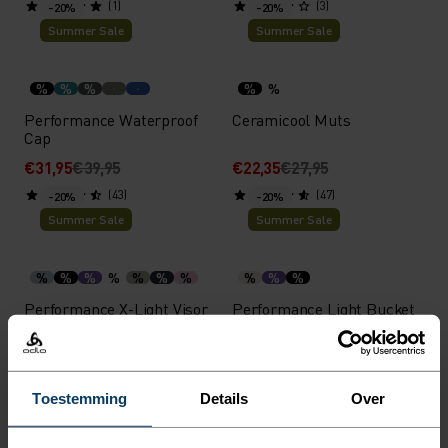
(1)
(3)
-20%
-20%
Summer Sale
Summer Sale
%
%
%
%
%
Performance Waterproof
Ceramicool Muts
Cap
€31,95
€39,95
€22,35
€27,95
(43)
(47)
-20%
-20%
Summer Sale
Summer Sale
%
%
%
%
%
%
%
%
%
%
Performance X-Light Visor
Performance Light Bucket
Cap
€19,95
€24,95
€31,95
€39,95
(6)
(4)
-20%
-20%
Toestemming
Details
Over
Summer Sale
Summer Sale