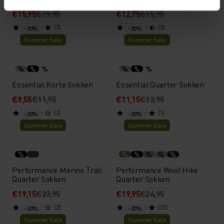
€15,95
€19,95
€12,75
€15,95
(7)
(2)
-20%
-20%
Summer Sale
Summer Sale
%
%
%
%
%
%
Essential Korte Sokken
Essential Quarter Sokken
€9,55
€11,95
€11,15
€13,95
(2)
(1)
-20%
-20%
Summer Sale
Summer Sale
%
%
%
%
%
%
Performance Merino Trail
Performance Wool Hike
Quarter Sokken
Quarter Sokken
€19,15
€23,95
€19,95
€24,95
(2)
(21)
-20%
-20%
Summer Sale
Summer Sale