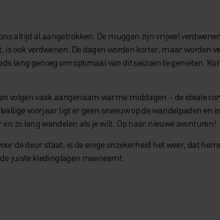
s altijd al aangetrokken. De muggen zijn vrijwel verdwenen
st, is ook verdwenen. De dagen worden korter, maar worden ve
eeds lang genoeg om optimaal van dit seizoen te genieten. Kor
den volgen vaak aangenaam warme middagen – de ideale combi
lvallige voorjaar ligt er geen sneeuw op de wandelpaden en 
r en zo lang wandelen als je wilt. Op naar nieuwe avonturen!
oor de deur staat, is de enige onzekerheid het weer, dat he
e de juiste kledinglagen meeneemt.