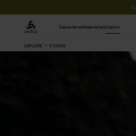
Su
Dames
Heren
Kinderen
Sale
Explore
Odlo
EXPLORE
STORIES