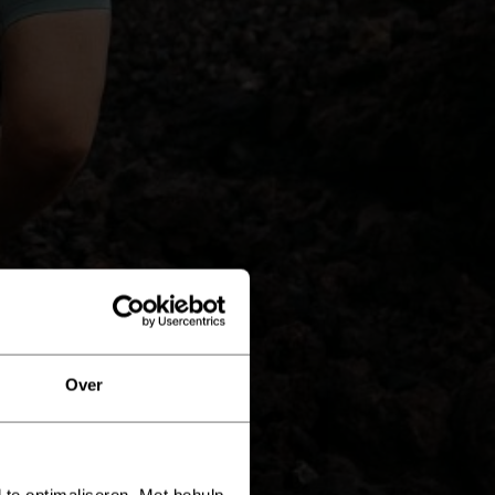
Over
 te optimaliseren. Met behulp