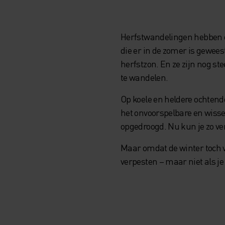
Herfstwandelingen hebben on
die er in de zomer is gewee
herfstzon. En ze zijn nog st
te wandelen.
Op koele en heldere ochten
het onvoorspelbare en wisse
opgedroogd. Nu kun je zo ve
Maar omdat de winter toch v
verpesten – maar niet als j