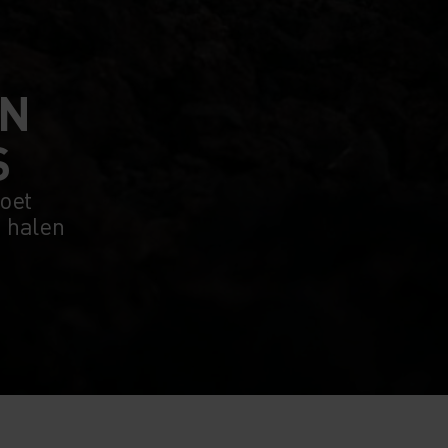
EN
S
moet
 halen