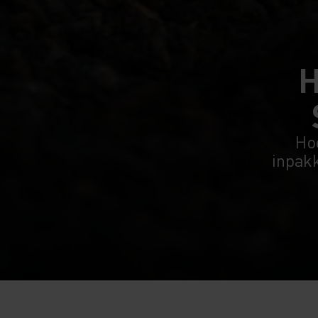
H
Hoe
inpak