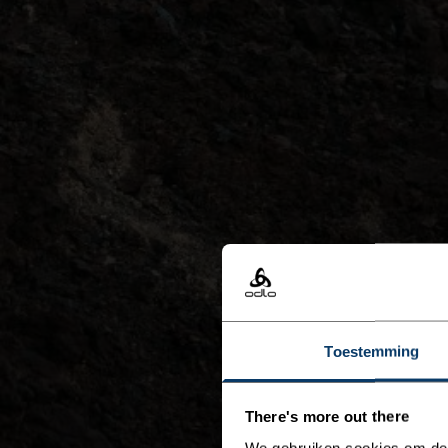
Toestemming
There's more out there
We gebruiken cookies om de w