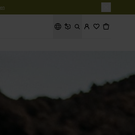
en
Waar ben je naar op zoek?