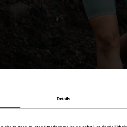
Details
ebsite goed te laten functioneren en de gebruiksvriendelijkheid