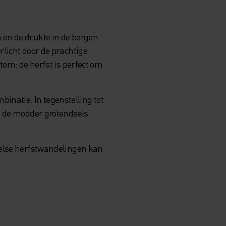
 en de drukte in de bergen
rlicht door de prachtige
tom: de herfst is perfect om
natie. In tegenstelling tot
is de modder grotendeels
melse herfstwandelingen kan