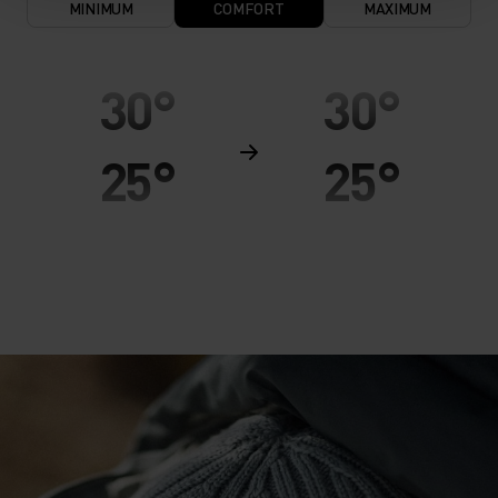
MINIMUM
COMFORT
MAXIMUM
30°
30°
25°
25°
20°
20°
15°
15°
10°
10°
5°
5°