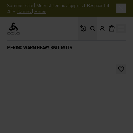
Summer sale | Meer stijlen nu afgeprijsd. Bespaar tot
40%.
Dames
|
Heren
Waar ben je naar op 
Odlo
MERINO WARM HEAVY KNIT MUTS