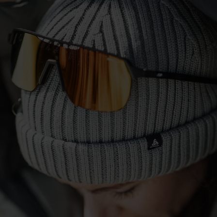
0°
0°
-5°
-5°
-10°
-10°
-15°
-15°
-20°
-20°
-25°
-25°
-30°
-30°