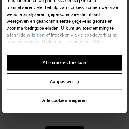
functioneren en de gebruiksvriendelijkheid te
uitzonderlijke thermoregulerende en vochtafvoerende
optimaliseren. Met behulp van cookies kunnen we onze
eigenschappen. Bovendien is het van nature
geurremmend, waardoor je je langer fris voelt.
website analyseren, gepersonaliseerde inhoud
weergeven en geanonimiseerde gegevens gebruiken
voor marketingdoeleinden. U kunt uw toestemming te
allen tijde
wijzigen
of intrekken via de cookieverklaring
TEMPERATUUR CONTROLE SYSTEEM
op onze website. U vindt ons privacybeleid
hier
.
WARM
Alle cookies toestaan
Zeer functionele en comfortabele sportkleding en
functioneel ondergoed met zeer goede thermische
Aanpassen
isolatie. Ideaal voor alle winteractiviteiten.
Ademend, voor een effectieve vochtregulering die
Alle cookies weigeren
de huid lekker warm en droog houdt.