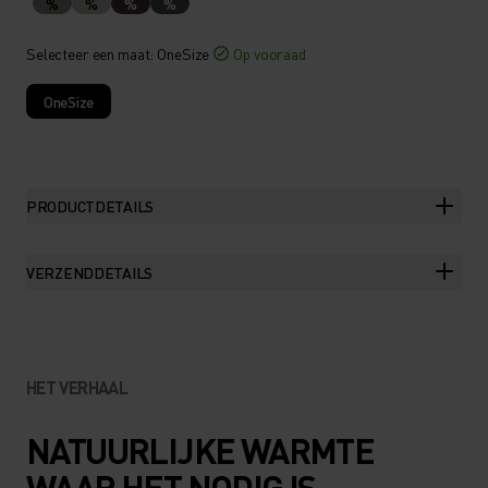
%
%
%
%
Selecteer een maat
: OneSize
Op vooraad
OneSize
PRODUCTDETAILS
VERZENDDETAILS
HET VERHAAL
NATUURLIJKE WARMTE
WAAR HET NODIG IS.