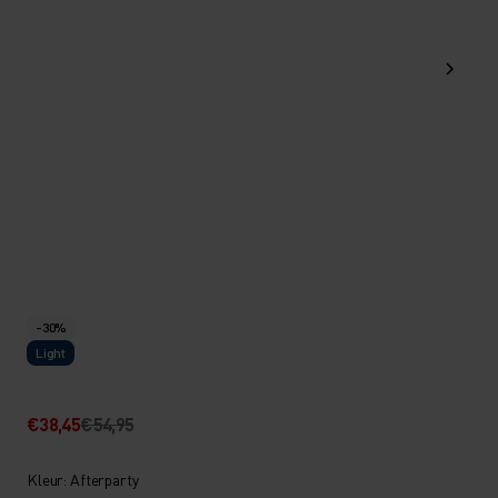
-30%
Light
€38,45
€54,95
Kleur: Afterparty