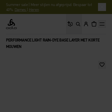
Summer sale | Meer stijlen nu afgeprijsd. Bespaar tot
40%.
Dames
|
Heren
Waar ben je naar op 
Odlo
PERFORMANCE LIGHT RAIN-DYE BASE LAYER MET KORTE
MOUWEN