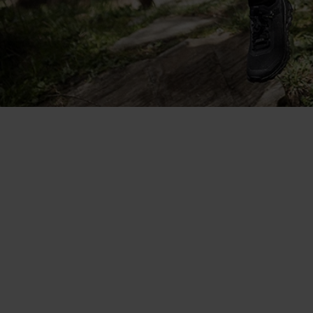
Zo veelzijdig. Ik draag hem op
zichzelf als het warm is en als
base layer op frissere dagen.
Aita Gasparin - Merkambassadeur, Zwitserse biatleet