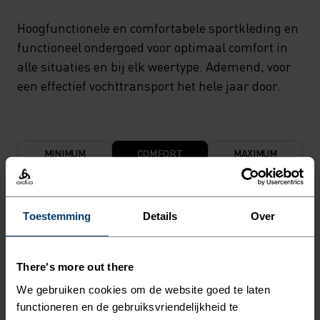
Hoogfunctionele en comfortabele sportkleding en
functioneel ondergoed voor optimaal comfort in
alle situaties en bij elk weertype. Ademend, voor
een effectief vochttransport het hele jaar door.
MINIMUM
COMFORT
MAXIMUM
30°
30°
Toestemming
Details
Over
25°
25°
There's more out there
We gebruiken cookies om de website goed te laten
20°
20°
functioneren en de gebruiksvriendelijkheid te