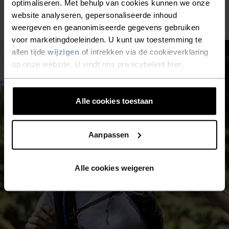
optimaliseren. Met behulp van cookies kunnen we onze
15°
15°
website analyseren, gepersonaliseerde inhoud
weergeven en geanonimiseerde gegevens gebruiken
voor marketingdoeleinden. U kunt uw toestemming te
10°
10°
allen tijde
wijzigen
of intrekken via de cookieverklaring
op onze website. U vindt ons privacybeleid
hier
.
5°
5°
Alle cookies toestaan
0°
0°
Aanpassen
-5°
-5°
Alle cookies weigeren
-10°
-10°
-15°
-15°