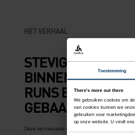
HET VERHAAL
STEVIGE SHORT M
BINNENBROEK V
Toestemming
RUNS BUITEN DE
There's more out there
We gebruiken cookies om de w
GEBAANDE PADEN
van cookies kunnen we onze
gebruiken voor marketingdoel
op onze website. U vindt ons
Deze vernieuwde trail running short is nu bijn