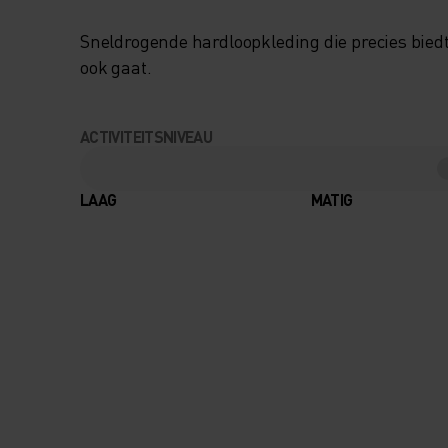
Sneldrogende hardloopkleding die precies biedt
ook gaat.
ACTIVITEITSNIVEAU
LAAG
MATIG