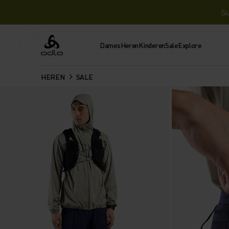
Su
Dames
Heren
Kinderen
Sale
Explore
Odlo
HEREN
SALE