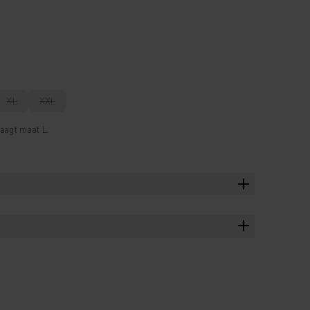
XL
XXL
aagt maat L.