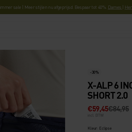
mmer sale | Meer stijlen nu afgeprijsd. Bespaar tot 40%.
Dames
|
Her
-30%
X-ALP 6 IN
SHORT 2.0
€59,45
€84,95
incl. BTW
Kleur: Eclipse