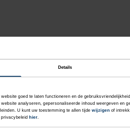
ET
Details
OOR
ebsite goed te laten functioneren en de gebruiksvriendelijkheid
.
 website analyseren, gepersonaliseerde inhoud weergeven en 
einden. U kunt uw toestemming te allen tijde
wijzigen
of intrek
 privacybeleid
hier
.
a volledig