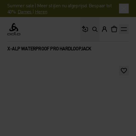
Summer sale | Meer stijlen nu afgeprijsd. Bespaar tot
40%.
Dames
|
Heren
Waar ben je naar op 
Odlo
X-ALP WATERPROOF PRO HARDLOOPJACK