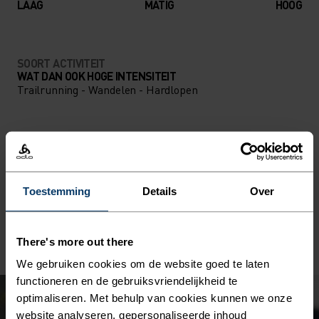
LAAG
MATIG
HOOG
SOORT ACTIVITEIT
WAT DAN OOK HOGE INTENSITEIT
Trailrunning - Wandelen - Hardlopen
MATERIAAL
POLYAMIDE
Polyamide wordt ook wel nylon genoemd en is een
geweldig materiaal voor sportkleding. Het is stevig, licht
Toestemming
Details
Over
van gewicht en sneldrogend. Producten waar polyamide in
zit zijn zacht, sterk en bestand tegen slijtage.
There's more out there
We gebruiken cookies om de website goed te laten
functioneren en de gebruiksvriendelijkheid te
optimaliseren. Met behulp van cookies kunnen we onze
website analyseren, gepersonaliseerde inhoud