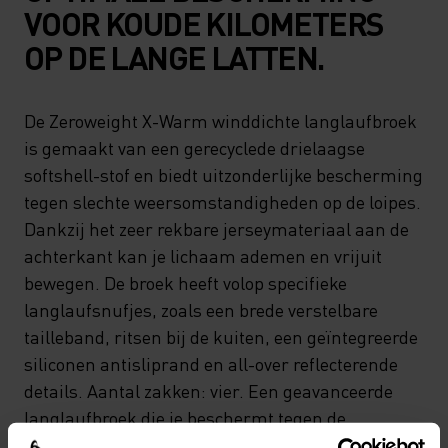
VOOR KOUDE KILOMETERS
OP DE LANGE LATTEN.
De Zeroweight X-Warm winddichte langlaufbroek
is gemaakt van een gerecyclede drielaagse
softshell-stof en biedt uitzonderlijke bescherming
tegen slechte weersomstandigheden op de loipes.
Dankzij het zeer rekbare jerseymateriaal aan de
achterkant kan je lichaam ademen en vrijuit
bewegen. De broek heeft volop specifieke
langlaufsnufjes, zoals een brede verstelbare
tailleband, ritsen bij de kuiten, een geïntegreerde
siliconen antisliprand en all-over reflecterende
details. Aantal zakken: vier. Een geavanceerde
langlaufbroek die je beschermt tegen de
elementen. Niets houdt je nog tegen.