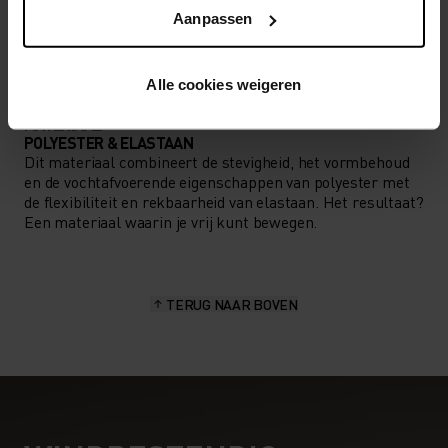
SOORT ACTIVITEIT
Aanpassen
WAT DAN OOK HOGE INTENSITEIT
Langlaufen
Alle cookies weigeren
MATERIAAL
POLYESTER & ELASTAAN
Dit materiaal combineert de stevigheid, het vormbehoud
en de vochtafvoerende eigenschappen van polyester met
de flexibiliteit en rekbaarheid van elastaan. Het resultaat?
Een materiaal waarin je vrij kunt bewegen.
TERUG NAAR BOVEN