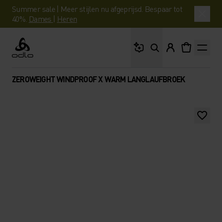
Summer sale | Meer stijlen nu afgeprijsd. Bespaar tot
40%.
Dames
|
Heren
Waar ben je naar op 
Odlo
ZEROWEIGHT WINDPROOF X WARM LANGLAUFBROEK