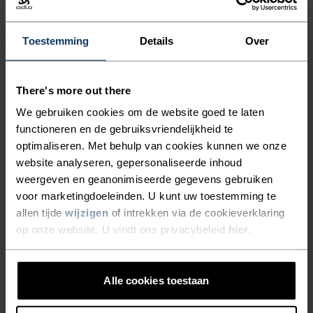
Toestemming
Details
Over
LANGLAUFEN ALS NOOIT
TEVOREN
There's more out there
We gebruiken cookies om de website goed te laten
functioneren en de gebruiksvriendelijkheid te
Verken de backcountry in stijl. Performance
optimaliseren. Met behulp van cookies kunnen we onze
kleding die heerlijk zit en er te gek uitziet.
website analyseren, gepersonaliseerde inhoud
weergeven en geanonimiseerde gegevens gebruiken
voor marketingdoeleinden. U kunt uw toestemming te
allen tijde
wijzigen
of intrekken via de cookieverklaring
ACTIVITEITSNIVEAU
op onze website. U vindt ons privacybeleid
hier
.
LAAG
MATIG
HOOG
Alle cookies toestaan