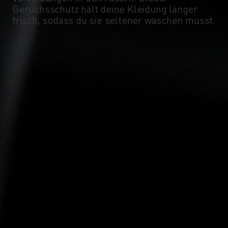
Geruchsschutz hält deine Kleidung länger
frisch, sodass du sie seltener waschen musst.
-15°
-15°
-20°
-20°
-25°
-25°
-30°
-30°