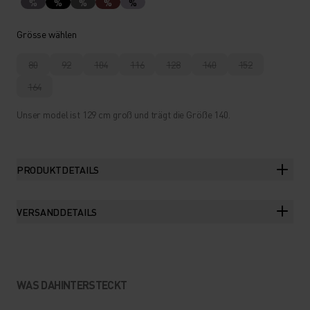
%
%
%
%
%
Grösse wählen
80
92
104
116
128
140
152
164
Unser model ist 129 cm groß und trägt die Größe 140.
PRODUKTDETAILS
VERSANDDETAILS
WAS DAHINTERSTECKT