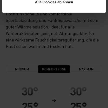
Alle Cookies ablehnen
Hochfunktionelle und komfortable
Sportbekleidung und Funktionswäsche mit sehr
guter Wärmeisolation. Ideal für alle
Winteraktivitäten geeignet. Atmungsaktiv, für
eine wirksame Feuchtigkeitsregulierung, die die
Haut schön warm und trocken hält.
MINIMUM
KOMFORTZONE
MAXIMUM
30°
30°
25°
25°