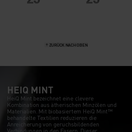
20°
20°
15°
15°
ZURÜCK NACH OBEN
10°
10°
5°
5°
0°
0°
HEIQ MINT
HeiQ Mint bezeichnet eine clevere
Kombination aus ätherischen Minzölen und
-5°
-5°
Materialien. Mit biobasiertem HeiQ Mint™
behandelte Textilien reduzieren die
Anreicherung von geruchsbildenden
-10°
-10°
Verbindungen in den Fasern. Dieser