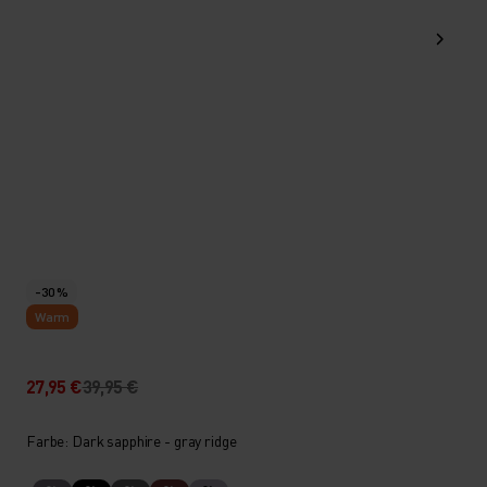
-30 %
Warm
27,95 €
39,95 €
Farbe: Dark sapphire - gray ridge