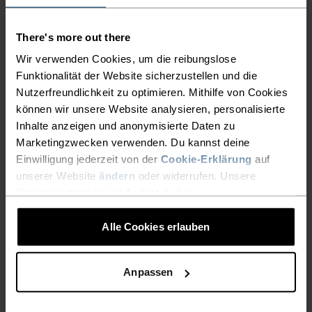
There's more out there
AKTIVITÄTSART
ALLES MODERATE AKTIVITÄTEN
Wir verwenden Cookies, um die reibungslose
Wandern - Ski & Snow
Funktionalität der Website sicherzustellen und die
Nutzerfreundlichkeit zu optimieren. Mithilfe von Cookies
können wir unsere Website analysieren, personalisierte
Inhalte anzeigen und anonymisierte Daten zu
MATERIALEIGENSCHAFTEN
SYNTHETISCH
MERINO
Marketingzwecken verwenden. Du kannst deine
Synthetisch - fühlt sich wie eine zweite Haut an - dehnbar,
Einwilligung jederzeit von der
Cookie-Erklärung
auf
aussergewöhnlich leicht, exzellenter
unserer Website
ändern
oder widerrufen. Unsere
Feuchtigkeitstransport, hilft bei der
Datenschutzerklärung findest du
hier
.
Körpertemperaturregulierung, trocknet schnelle und
hält viele Jahre.
Alle Cookies erlauben
TEMPERATUR-KONTROLL-SYSTEM
Anpassen
WARM