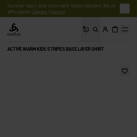
Summer Sale | Jetzt noch mehr Styles reduziert. Bis zu
40% sparen.
Damen
|
Herren
Wonach suchst du?
Odlo
ACTIVE WARM KIDS STRIPES BASE LAYER SHIRT