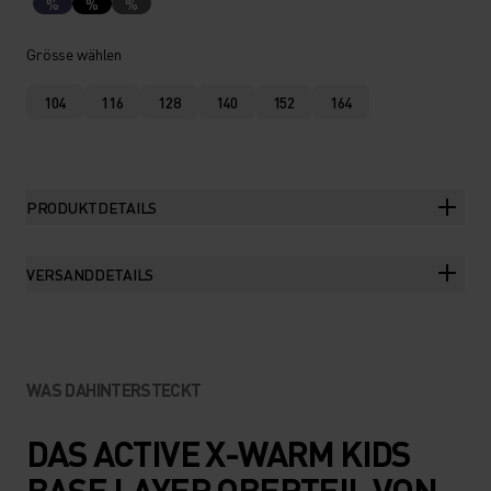
%
%
%
Grösse wählen
104
116
128
140
152
164
PRODUKTDETAILS
VERSANDDETAILS
WAS DAHINTERSTECKT
DAS ACTIVE X-WARM KIDS
BASE LAYER OBERTEIL VON