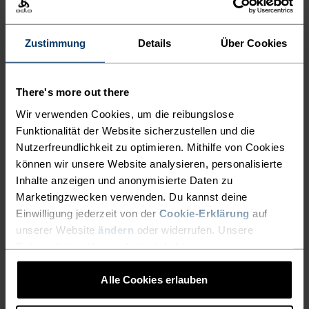
denn du bestimmst, wie dein Tag aussieht.
INTERLICHE ABENTEUER M
AL LÄNGER DAUERT. DAS A
Zustimmung
Details
Über Cookies
CTIVE X-WARM KIDS O
AKTIVITÄTSNIVEAU
BERTEIL IST DIE PERFEKTE G
There's more out there
NIEDRIG
MODERAT
HOCH
RUNDLAGE FÜR EIN S
Wir verwenden Cookies, um die reibungslose
CHICHTENSYSTEM, DAMIT D
Funktionalität der Website sicherzustellen und die
Nutzerfreundlichkeit zu optimieren. Mithilfe von Cookies
ER NACHWUCHS GENAUSO L
AKTIVITÄTSART
können wir unsere Website analysieren, personalisierte
ALLES MODERATE AKTIVITÄTEN
ANGE SPASS IM SCHNEE HA
Ski & Snow
Inhalte anzeigen und anonymisierte Daten zu
T WIE DER REST DER FA
Marketingzwecken verwenden. Du kannst deine
Einwilligung jederzeit von der
Cookie-Erklärung
auf
MILIE!
unserer Website
ändern
oder widerrufen. Unsere
MATERIALEIGENSCHAFTEN
Datenschutzerklärung findest du
hier
.
SYNTHETISCH
MERINO
Synthetisch - fühlt sich wie eine zweite Haut an - dehnbar,
aussergewöhnlich leicht, exzellenter
Alle Cookies erlauben
Feuchtigkeitstransport, hilft bei der
Körpertemperaturregulierung, trocknet schnelle und