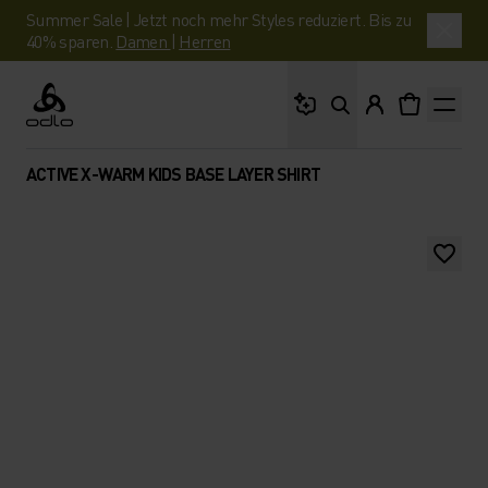
Summer Sale | Jetzt noch mehr Styles reduziert. Bis zu
40% sparen.
Damen
|
Herren
Wonach suchst du?
Odlo
ACTIVE X-WARM KIDS BASE LAYER SHIRT