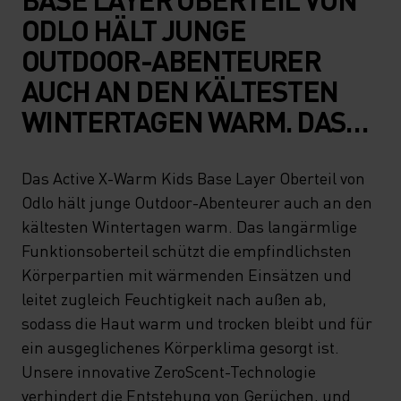
ODLO HÄLT JUNGE
OUTDOOR-ABENTEURER
AUCH AN DEN KÄLTESTEN
WINTERTAGEN WARM. DAS
LANGÄRMLIGE
FUNKTIONSOBERTEIL
Das Active X-Warm Kids Base Layer Oberteil von
Odlo hält junge Outdoor-Abenteurer auch an den
SCHÜTZT DIE
kältesten Wintertagen warm. Das langärmlige
EMPFINDLICHSTEN
Funktionsoberteil schützt die empfindlichsten
KÖRPERPARTIEN MIT
Körperpartien mit wärmenden Einsätzen und
WÄRMENDEN EINSÄTZEN
leitet zugleich Feuchtigkeit nach außen ab,
sodass die Haut warm und trocken bleibt und für
UND LEITET ZUGLEICH
ein ausgeglichenes Körperklima gesorgt ist.
FEUCHTIGKEIT NACH
Unsere innovative ZeroScent-Technologie
AUSSEN AB, SODASS DIE H
verhindert die Entstehung von Gerüchen, und