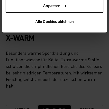
hält viele Jahre.
Anpassen
Alle Cookies ablehnen
TEMPERATUR-KONTROLL-SYSTEM
X-WARM
Besonders warme Sportkleidung und
Funktionswäsche für Kälte. Extra-warme Stoffe
schützen die empfindlichen Bereiche des Körpers
bei sehr niedrigen Temperaturen. Mit wirksamen
Feuchtigkeitstransport, der dazu schön warm
hält.
MINIMUM
KOMFORTZONE
MAXIMUM