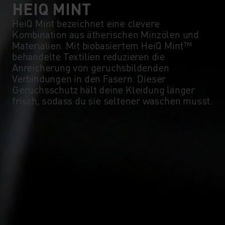
0°
0°
HEIQ MINT
HeiQ Mint bezeichnet eine clevere
Kombination aus ätherischen Minzölen und
-5°
-5°
Materialien. Mit biobasiertem HeiQ Mint™
behandelte Textilien reduzieren die
Anreicherung von geruchsbildenden
-10°
-10°
Verbindungen in den Fasern. Dieser
Geruchsschutz hält deine Kleidung länger
frisch, sodass du sie seltener waschen musst.
-15°
-15°
-20°
-20°
-25°
-25°
-30°
-30°