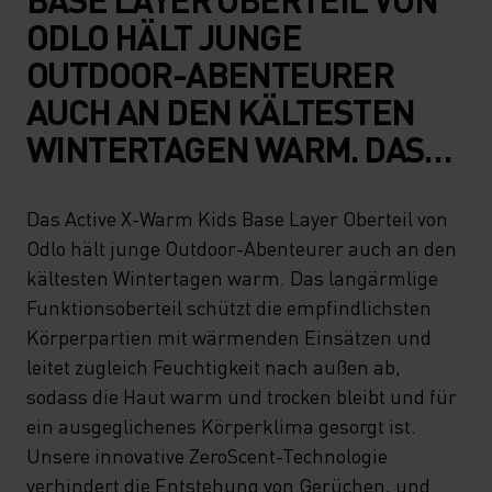
ODLO HÄLT JUNGE
OUTDOOR-ABENTEURER
AUCH AN DEN KÄLTESTEN
WINTERTAGEN WARM. DAS
LANGÄRMLIGE
FUNKTIONSOBERTEIL
Das Active X-Warm Kids Base Layer Oberteil von
Odlo hält junge Outdoor-Abenteurer auch an den
SCHÜTZT DIE
kältesten Wintertagen warm. Das langärmlige
EMPFINDLICHSTEN
Funktionsoberteil schützt die empfindlichsten
KÖRPERPARTIEN MIT
Körperpartien mit wärmenden Einsätzen und
WÄRMENDEN EINSÄTZEN
leitet zugleich Feuchtigkeit nach außen ab,
sodass die Haut warm und trocken bleibt und für
UND LEITET ZUGLEICH
ein ausgeglichenes Körperklima gesorgt ist.
FEUCHTIGKEIT NACH
Unsere innovative ZeroScent-Technologie
AUSSEN AB, SODASS DIE H
verhindert die Entstehung von Gerüchen, und