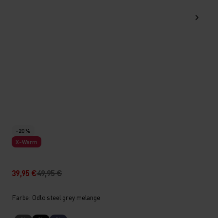
-20 %
X-Warm
39,95 €
49,95 €
Farbe: Odlo steel grey melange