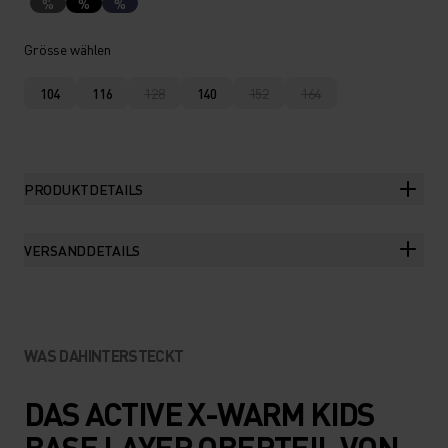
%
%
%
Grösse wählen
104
116
128
140
152
164
PRODUKTDETAILS
VERSANDDETAILS
WAS DAHINTERSTECKT
DAS ACTIVE X-WARM KIDS
BASE LAYER OBERTEIL VON