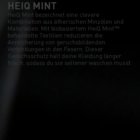
0°
0°
HEIQ MINT
HeiQ Mint bezeichnet eine clevere
Kombination aus ätherischen Minzölen und
-5°
-5°
Materialien. Mit biobasiertem HeiQ Mint™
behandelte Textilien reduzieren die
Anreicherung von geruchsbildenden
-10°
-10°
Verbindungen in den Fasern. Dieser
Geruchsschutz hält deine Kleidung länger
frisch, sodass du sie seltener waschen musst.
-15°
-15°
-20°
-20°
-25°
-25°
-30°
-30°