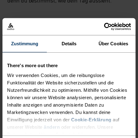
denn du bestimmst, wie dein Tag aussieht.
INTERLICHE ABENTEUER M
AL LÄNGER DAUERT. DAS A
CTIVE X-WARM KIDS O
AKTIVITÄTSNIVEAU
BERTEIL IST DIE PERFEKTE G
NIEDRIG
MODERAT
HOCH
Zustimmung
Details
Über Cookies
RUNDLAGE FÜR EIN S
CHICHTENSYSTEM, DAMIT D
There's more out there
ER NACHWUCHS GENAUSO L
AKTIVITÄTSART
ALLES MODERATE AKTIVITÄTEN
Wir verwenden Cookies, um die reibungslose
ANGE SPASS IM SCHNEE HA
Ski & Snow
Funktionalität der Website sicherzustellen und die
T WIE DER REST DER FA
Nutzerfreundlichkeit zu optimieren. Mithilfe von Cookies
MILIE!
können wir unsere Website analysieren, personalisierte
Inhalte anzeigen und anonymisierte Daten zu
MATERIALEIGENSCHAFTEN
SYNTHETISCH
MERINO
Marketingzwecken verwenden. Du kannst deine
Synthetisch - fühlt sich wie eine zweite Haut an - dehnbar,
Einwilligung jederzeit von der
Cookie-Erklärung
auf
aussergewöhnlich leicht, exzellenter
unserer Website
ändern
oder widerrufen. Unsere
Feuchtigkeitstransport, hilft bei der
Datenschutzerklärung findest du
hier
.
Körpertemperaturregulierung, trocknet schnelle und