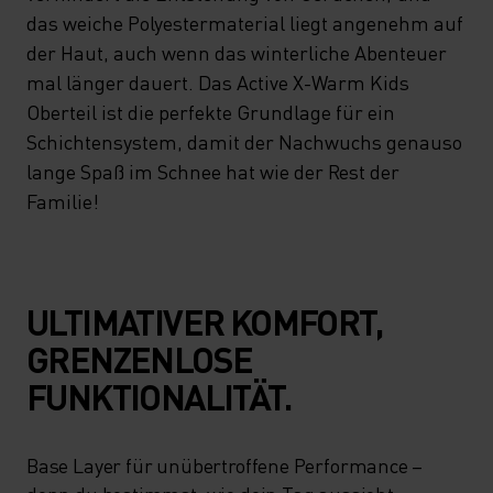
AUT WARM UND TROCKEN B
das weiche Polyestermaterial liegt angenehm auf
der Haut, auch wenn das winterliche Abenteuer
LEIBT UND FÜR EIN A
mal länger dauert. Das Active X-Warm Kids
USGEGLICHENES K
Oberteil ist die perfekte Grundlage für ein
ÖRPERKLIMA GESORGT IST. U
Schichtensystem, damit der Nachwuchs genauso
NSERE INNOVATIVE Z
lange Spaß im Schnee hat wie der Rest der
Familie!
EROSCENT-TECHNOLOGIE V
ERHINDERT DIE E
NTSTEHUNG VON G
ULTIMATIVER KOMFORT,
ERÜCHEN, UND DAS W
GRENZENLOSE
EICHE P
FUNKTIONALITÄT.
OLYESTERMATERIAL LIEGT A
NGENEHM AUF DER HAUT, A
Base Layer für unübertroffene Performance –
UCH WENN DAS W