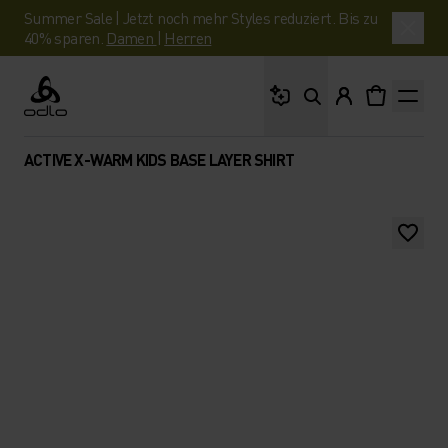
Summer Sale | Jetzt noch mehr Styles reduziert. Bis zu
40% sparen.
Damen
|
Herren
Wonach suchst du?
Odlo
ACTIVE X-WARM KIDS BASE LAYER SHIRT