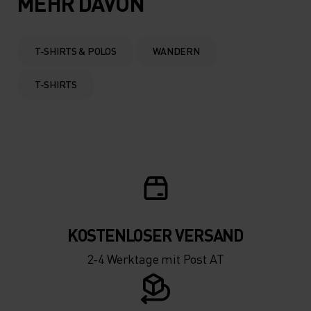
MEHR DAVON
0°
0°
T-SHIRTS & POLOS
WANDERN
-5°
-5°
T-SHIRTS
-10°
-10°
-15°
-15°
-20°
-20°
KOSTENLOSER VERSAND
-25°
-25°
2-4 Werktage mit Post AT
-30°
-30°