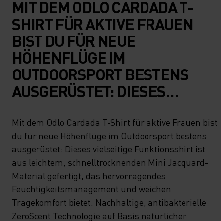
MIT DEM ODLO CARDADA T-
SHIRT FÜR AKTIVE FRAUEN
BIST DU FÜR NEUE
HÖHENFLÜGE IM
OUTDOORSPORT BESTENS
AUSGERÜSTET: DIESES
VIELSEITIGE FUNKTIONSSHIRT
IST AUS LEICHTEM,
Mit dem Odlo Cardada T-Shirt für aktive Frauen bist
du für neue Höhenflüge im Outdoorsport bestens
SCHNELLTROCKNENDEN MINI
ausgerüstet: Dieses vielseitige Funktionsshirt ist
JACQUARD-MATERIAL
aus leichtem, schnelltrocknenden Mini Jacquard-
GEFERTIGT, DAS
Material gefertigt, das hervorragendes
HERVORRAGENDES
Feuchtigkeitsmanagement und weichen
Tragekomfort bietet. Nachhaltige, antibakterielle
FEUCHTIGKEITSMANAGEMENT
ZeroScent Technologie auf Basis natürlicher