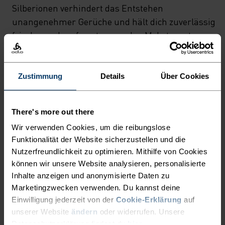
UND WEICHEN
Silberionen verhindert das Entstehen
TRAGEKOMFORT BIETET.
unangenehmer Gerüche und hält dich zuverlässig
NACHHALTIGE,
frisch - auch auf anstrengenden Mehrtagestouren.
Das wunderbar weiche Cardada Top aus Odlos
ANTIBAKTERIELLE
Outdoor Performance-Kollektion trägt sich
ZEROSCENT TECHNOLOGIE
besonders angenehm, lässt sich bei einer ganzen
Zustimmung
Details
Über Cookies
AUF BASIS NATÜRLICHER
Reihe von Temperaturen und Sportarten einsetzen
SILBERIONEN VERHINDERT
und ist damit die optimale Ausstattung für dein
There's more out there
nächstes Outdoor-Abenteuer!
DAS ENTSTEHEN
Wir verwenden Cookies, um die reibungslose
UNANGENEHMER GERÜCHE
Funktionalität der Website sicherzustellen und die
Nutzerfreundlichkeit zu optimieren. Mithilfe von Cookies
UND HÄLT DICH ZUVERLÄSSIG
können wir unsere Website analysieren, personalisierte
EIN MULTITALENT BEI DEM
FRISCH - AUCH AUF
Inhalte anzeigen und anonymisierte Daten zu
ALLES STIMMT
ANSTRENGENDEN
Marketingzwecken verwenden. Du kannst deine
Einwilligung jederzeit von der
Cookie-Erklärung
auf
MEHRTAGESTOUREN. DAS
unserer Website
ändern
oder widerrufen. Unsere
Vielseitiger Komfort für jeden Schritt auf deiner
Datenschutzerklärung findest du
hier
.