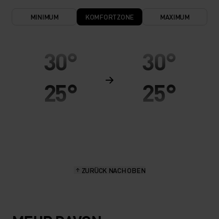
MINIMUM
KOMFORTZONE
MAXIMUM
30°
30°
25°
25°
20°
20°
15°
15°
ZURÜCK NACH OBEN
10°
10°
5°
5°