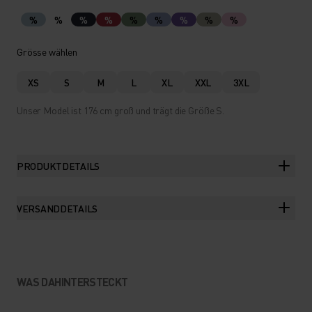
%
%
%
%
%
%
%
%
%
Grösse wählen
XS
S
M
L
XL
XXL
3XL
Unser Model ist 176 cm groß und trägt die Größe S.
PRODUKTDETAILS
VERSANDDETAILS
WAS DAHINTERSTECKT