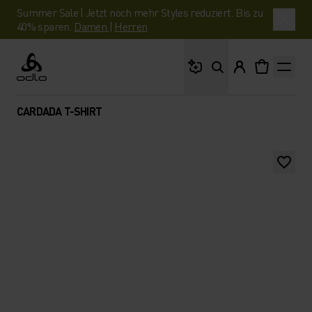
Summer Sale | Jetzt noch mehr Styles reduziert. Bis zu
40% sparen.
Damen
|
Herren
Wonach suchst du?
Odlo
CARDADA T-SHIRT