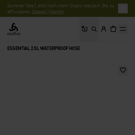
Summer Sale | Jetzt noch mehr Styles reduziert. Bis zu
40% sparen.
Damen
|
Herren
Wonach suchst du?
Odlo
ESSENTIAL 2.5L WATERPROOF HOSE