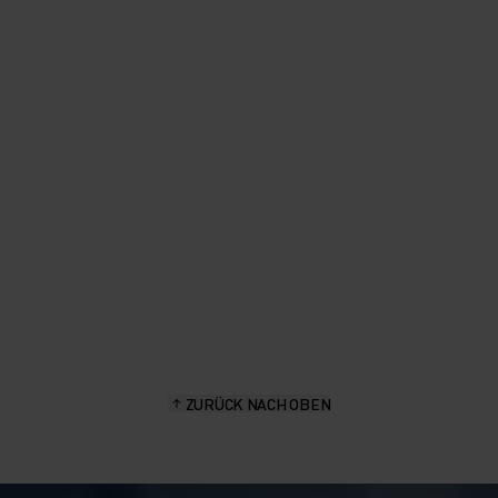
"Genau die Hose, die du tragen
willst, wenn das Wetter sich
nicht entscheiden kann."
Priscilla Wermelinger, Wander- und Outdoor-Fan
ZURÜCK NACH OBEN