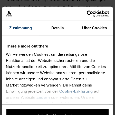
einfach in ihrer eigenen Brusttasche verstauen.
Dein neues stylishes Must-have, wenn ein kühles
Lüftchen weht.
Zustimmung
Details
Über Cookies
EIN MULTITALENT BEI DEM
There's more out there
ALLES STIMMT
Wir verwenden Cookies, um die reibungslose
Funktionalität der Website sicherzustellen und die
Nutzerfreundlichkeit zu optimieren. Mithilfe von Cookies
Vielseitiger Komfort für jeden Schritt auf deiner
können wir unsere Website analysieren, personalisierte
Wanderung.
Inhalte anzeigen und anonymisierte Daten zu
Marketingzwecken verwenden. Du kannst deine
Einwilligung jederzeit von der
Cookie-Erklärung
auf
unserer Website
ändern
oder widerrufen. Unsere
AKTIVITÄTSNIVEAU
Datenschutzerklärung findest du
hier
.