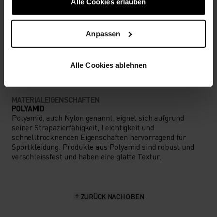
NIEDRIG
MODERAT
HOCH
Alle Cookies erlauben
Anpassen
AKTIVITÄTSART
ALLES MODERATE AKTIVITÄTEN
Wandern
Alle Cookies ablehnen
MATERIALEIGENSCHAFTEN
POLYAMID
Polyamid, auch Nylon genannt, eignet sich aufgrund
seiner Strapazierfähigkeit, Leichtigkeit und
schnelltrocknenden Eigenschaften hervorragend für
Sportkleidung. Produkte aus Polyamid sind robust und
verschleissfest und haben eine glatte Textur.
ZURÜCK NACH OBEN