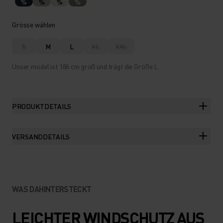
%
%
%
%
Grösse wählen
S
M
L
XL
XXL
Unser model ist 186 cm groß und trägt die Größe L.
PRODUKTDETAILS
VERSANDDETAILS
WAS DAHINTERSTECKT
LEICHTER WINDSCHUTZ AUS