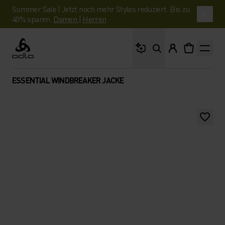
Summer Sale | Jetzt noch mehr Styles reduziert. Bis zu
40% sparen.
Damen
|
Herren
Wonach suchst du?
Odlo
ESSENTIAL WINDBREAKER JACKE