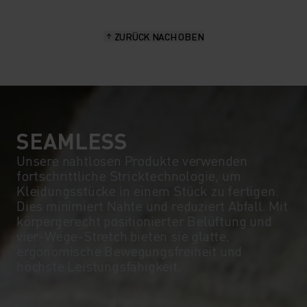
15°
15°
ZURÜCK NACH OBEN
10°
10°
5°
5°
0°
0°
SEAMLESS
Unsere nahtlosen Produkte verwenden
fortschrittliche Stricktechnologie, um
-5°
-5°
Kleidungsstücke in einem Stück zu fertigen.
Dies minimiert Nähte und reduziert Abfall. Mit
körpergerecht positionierter Belüftung und
-10°
-10°
vier-Wege-Stretch bieten sie glatte,
ergonomische Bewegungsfreiheit und
höchste Leistungsfähigkeit.
-15°
-15°