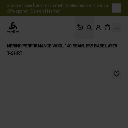
Summer Sale | Jetzt noch mehr Styles reduziert. Bis zu
40% sparen.
Damen
|
Herren
Wonach suchst du?
Odlo
MERINO PERFORMANCE WOOL 140 SEAMLESS BASE LAYER
T-SHIRT