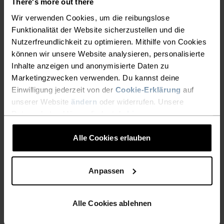
There's more out there
Wir verwenden Cookies, um die reibungslose
Funktionalität der Website sicherzustellen und die
AKTIVITÄTSART
ALLES HOCHINTENSIVE AKTIVITÄTEN
Nutzerfreundlichkeit zu optimieren. Mithilfe von Cookies
Wandern - Radsport
können wir unsere Website analysieren, personalisierte
Inhalte anzeigen und anonymisierte Daten zu
Marketingzwecken verwenden. Du kannst deine
Einwilligung jederzeit von der
Cookie-Erklärung
auf
MATERIALEIGENSCHAFTEN
SYNTHETISCH
MERINO
unserer Website
ändern
oder widerrufen. Unsere
Datenschutzerklärung findest du
hier
.
Alle Cookies erlauben
TEMPERATUR-KONTROLL-SYSTEM
LIGHT
Anpassen
Hochfunktionelle und komfortable
Alle Cookies ablehnen
Sportbekleidung und Funktionswäsche für