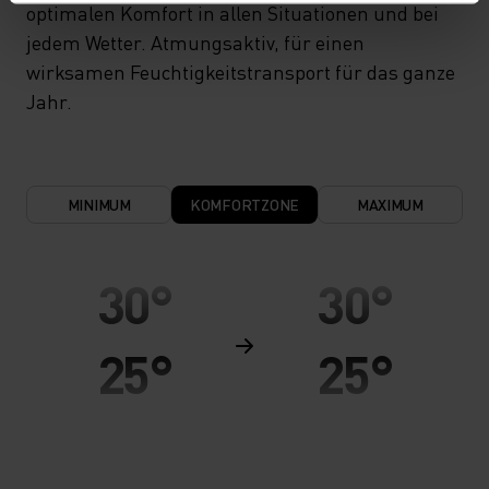
optimalen Komfort in allen Situationen und bei
jedem Wetter. Atmungsaktiv, für einen
wirksamen Feuchtigkeitstransport für das ganze
Jahr.
MINIMUM
KOMFORTZONE
MAXIMUM
30°
30°
25°
25°
20°
20°