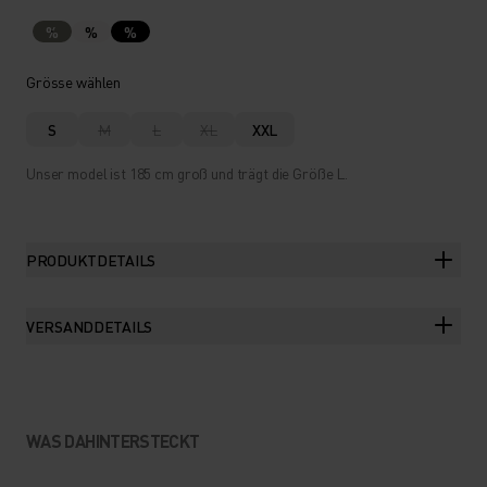
%
%
%
Grösse wählen
S
M
L
XL
XXL
Unser model ist 185 cm groß und trägt die Größe L.
PRODUKTDETAILS
VERSANDDETAILS
WAS DAHINTERSTECKT