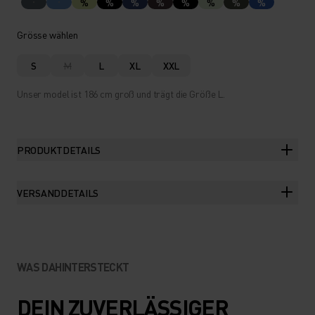
%
%
%
%
%
%
%
%
Grösse wählen
S
M
L
XL
XXL
Unser model ist 186 cm groß und trägt die Größe L.
PRODUKTDETAILS
VERSANDDETAILS
WAS DAHINTERSTECKT
DEIN ZUVERLÄSSIGER