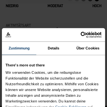
NIEDRIG
MODERAT
HOCH
AKTIVITÄTSART
ALLES HOCHINTENSIVE AKTIVITÄTEN
Trail Running - Wandern - Running
Zustimmung
Details
Über Cookies
MATERIALEIGENSCHAFTEN
MISCHUNG AUS POLYESTER UND POLYURETHAN
Wir lieben Polyester für seine Strapazierfähigkeit,
There's more out there
Leichtigkeit und schnelltrocknenden Eigenschaften.
Durch die Zugabe von Polyurethan entsteht das ideale
Wir verwenden Cookies, um die reibungslose
Material für die Membranen unserer mehrlagigen
Funktionalität der Website sicherzustellen und die
wasserdichten Stoffe, die beispielsweise bei unseren
Nutzerfreundlichkeit zu optimieren. Mithilfe von Cookies
Regenjacken zum Einsatz kommen.
können wir unsere Website analysieren, personalisierte
Inhalte anzeigen und anonymisierte Daten zu
Marketingzwecken verwenden. Du kannst deine
Einwilligung jederzeit von der
Cookie-Erklärung
auf