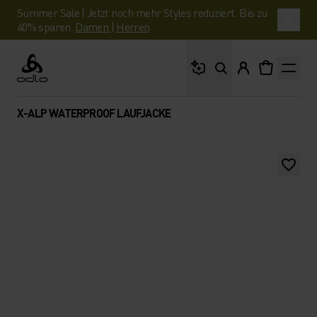
Summer Sale | Jetzt noch mehr Styles reduziert. Bis zu
40% sparen.
Damen
|
Herren
Wonach suchst du?
Odlo
X-ALP WATERPROOF LAUFJACKE