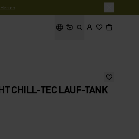
|
Herren
Wonach suchst du?
T CHILL-TEC LAUF-TANK