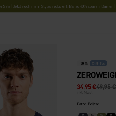
Sale | Jetzt noch mehr Styles reduziert. Bis zu 40% sparen.
Damen
-30 %
Chill-Tec
ZEROWEIGH
34,95 €
49,95 €
inkl. Mwst.
Farbe: Eclipse
%
%
%
%