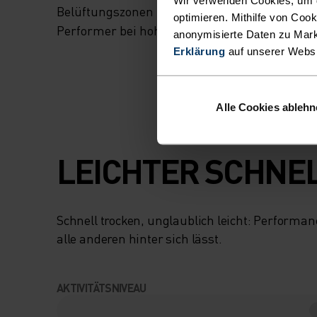
Belüftungszonen und reflektierende Details. E
optimieren. Mithilfe von Coo
Performer bei hohen Temperaturen.
anonymisierte Daten zu Mark
Erklärung
auf unserer Webs
Alle Cookies ableh
LEICHTER SCHNE
Schnell trocken, unglaublich leicht: Performa
alle anderen hinter sich lässt.
AKTIVITÄTSNIVEAU