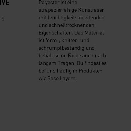
IVE
Polyester ist eine
strapazierfähige Kunstfaser
ng
mit feuchtigkeitsableitenden
und schnelltrocknenden
Eigenschaften. Das Material
ist form-, knitter- und
schrumpfbeständig und
behält seine Farbe auch nach
langem Tragen. Du findest es
bei uns häufig in Produkten
wie Base Layern.