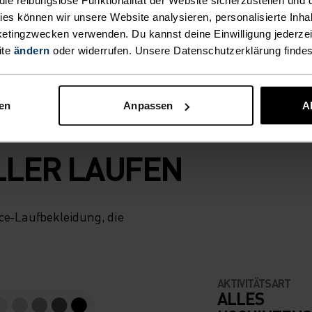
in echter High-
kies können wir unsere Website analysieren, personalisierte Inha
etingzwecken verwenden. Du kannst deine Einwilligung jederzei
ite
ändern
oder widerrufen. Unsere Datenschutzerklärung finde
nen
Anpassen
A
LLER LAUFEN
nce-Laufbekleidung, die
AKTIVITÄTSART
ALLES