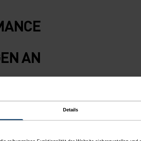
MANCE
EN AN
top mit Racerback-
 leichten und
Details
s sogar recycelt
f der Bahn oder
ird dieser Style
ne
e reibungslose Funktionalität der Website sicherzustellen und d