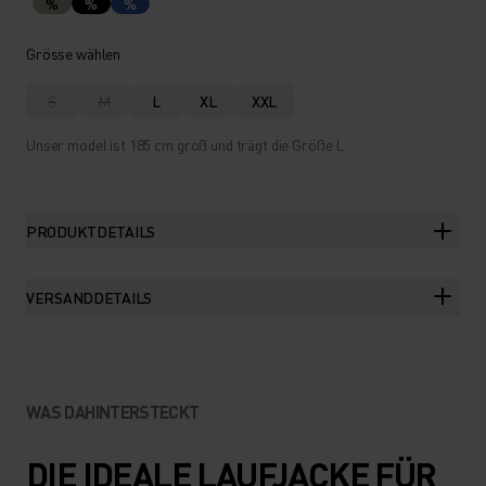
%
%
%
Grösse wählen
S
M
L
XL
XXL
Unser model ist 185 cm groß und trägt die Größe L.
PRODUKTDETAILS
VERSANDDETAILS
WAS DAHINTERSTECKT
DIE IDEALE LAUFJACKE FÜR