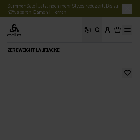
Summer Sale | Jetzt noch mehr Styles reduziert. Bis zu
40% sparen.
Damen
|
Herren
Wonach suchst du?
Odlo
ZEROWEIGHT LAUFJACKE