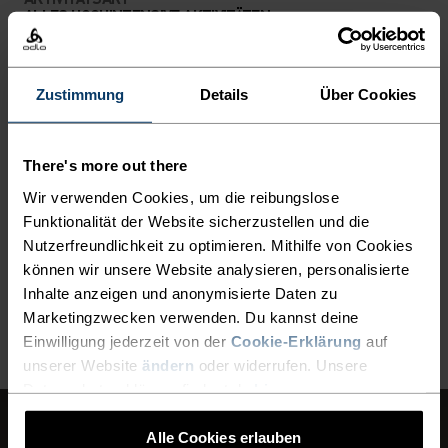
ALLES HOCHINTENSIVE AKTIVITÄTEN
Running
Zustimmung
Details
Über Cookies
MATERIALEIGENSCHAFTEN
POLYAMID
Polyamid, auch Nylon genannt, eignet sich aufgrund
There's more out there
seiner Strapazierfähigkeit, Leichtigkeit und
schnelltrocknenden Eigenschaften hervorragend für
Wir verwenden Cookies, um die reibungslose
Sportkleidung. Produkte aus Polyamid sind robust und
Funktionalität der Website sicherzustellen und die
verschleissfest und haben eine glatte Textur.
Nutzerfreundlichkeit zu optimieren. Mithilfe von Cookies
können wir unsere Website analysieren, personalisierte
Inhalte anzeigen und anonymisierte Daten zu
ZURÜCK NACH OBEN
Marketingzwecken verwenden. Du kannst deine
Einwilligung jederzeit von der
Cookie-Erklärung
auf
unserer Website
ändern
oder widerrufen. Unsere
Datenschutzerklärung findest du
hier
.
Alle Cookies erlauben