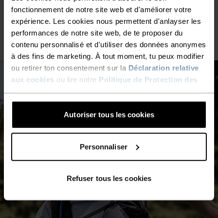
20°
20°
fonctionnement de notre site web et d'améliorer votre
expérience. Les cookies nous permettent d'anlayser les
performances de notre site web, de te proposer du
15°
15°
contenu personnalisé et d'utiliser des données anonymes
à des fins de marketing. À tout moment, tu peux modifier
10°
10°
ou retirer ton consentement sur la
Déclaration relative
aux cookies
ou lire notre
Politique de Protection des
données
.
5°
5°
Autoriser tous les cookies
0°
0°
Personnaliser
-5°
-5°
Refuser tous les cookies
-10°
-10°