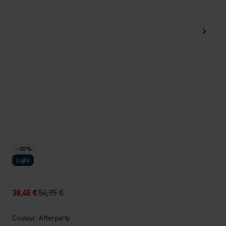
-30 %
Light
38,45 €
54,95 €
Couleur: Afterparty