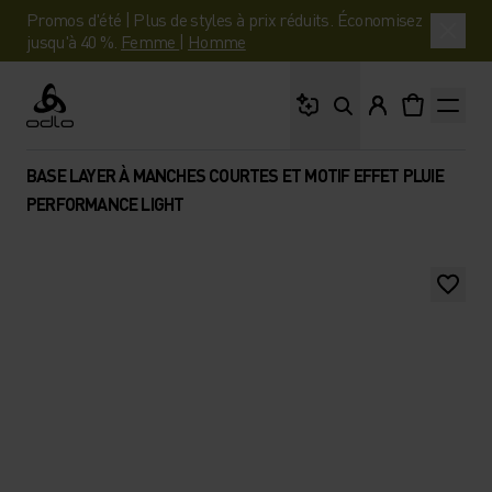
Promos d'été | Plus de styles à prix réduits. Économisez
jusqu'à 40 %.
Femme
|
Homme
Que cherches-tu ?
Odlo
BASE LAYER À MANCHES COURTES ET MOTIF EFFET PLUIE
PERFORMANCE LIGHT