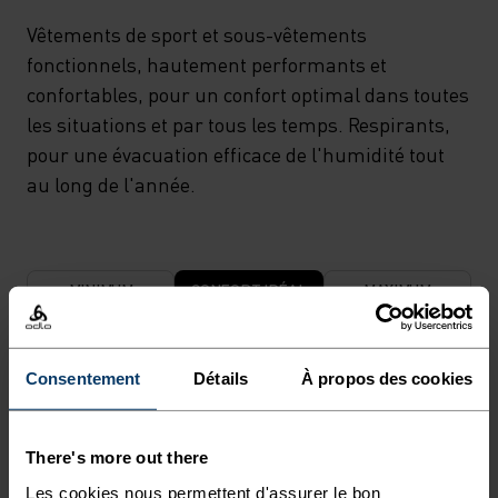
Vêtements de sport et sous-vêtements
fonctionnels, hautement performants et
confortables, pour un confort optimal dans toutes
les situations et par tous les temps. Respirants,
pour une évacuation efficace de l'humidité tout
au long de l'année.
MINIMUM
CONFORT IDÉAL
MAXIMUM
30°
30°
Consentement
Détails
À propos des cookies
25°
25°
There's more out there
Les cookies nous permettent d'assurer le bon