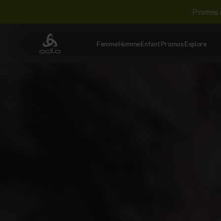
Promos d
Femme
Homme
Enfant
Promos
Explore
Odlo