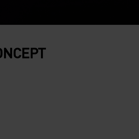
ONCEPT
MERINO
MERINO
FEMME
HOMME