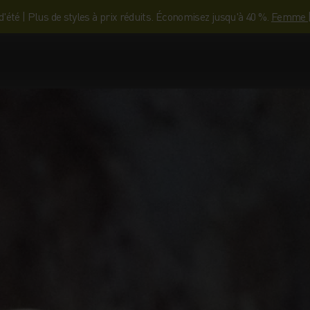
'été | Plus de styles à prix réduits. Économisez jusqu'à 40 %.
Femme