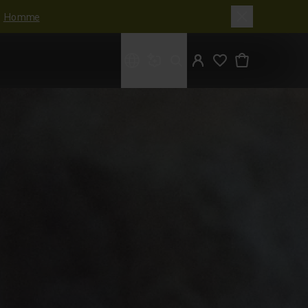
|
Homme
Que cherches-tu ?