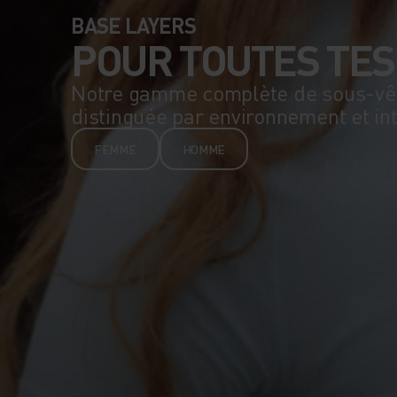
BASE LAYERS
POUR TOUTES TES
Notre gamme complète de sous-vê
distinguée par environnement et int
FEMME
HOMME