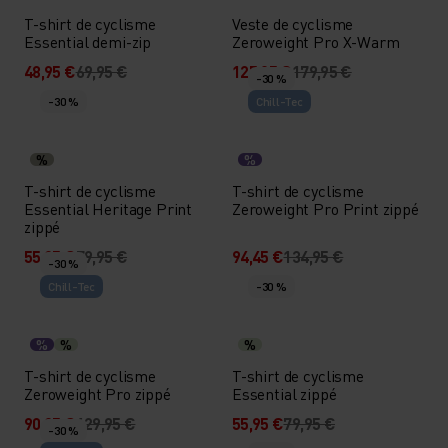
T-shirt de cyclisme
Veste de cyclisme
Essential demi-zip
Zeroweight Pro X-Warm
48,95 €
69,95 €
125,95 €
179,95 €
-30 %
-30 %
Chill-Tec
%
%
T-shirt de cyclisme
T-shirt de cyclisme
Essential Heritage Print
Zeroweight Pro Print zippé
zippé
55,95 €
79,95 €
94,45 €
134,95 €
-30 %
Chill-Tec
-30 %
%
%
%
T-shirt de cyclisme
T-shirt de cyclisme
Zeroweight Pro zippé
Essential zippé
90,95 €
129,95 €
55,95 €
79,95 €
-30 %