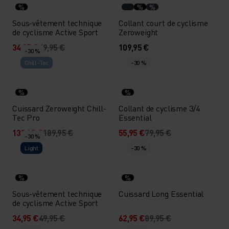
%
%
%
Sous-vêtement technique
Collant court de cyclisme
de cyclisme Active Sport
Zeroweight
34,95 €
49,95 €
109,95 €
-30 %
Chill-Tec
-30 %
%
%
Cuissard Zeroweight Chill-
Collant de cyclisme 3/4
Tec Pro
Essential
132,95 €
189,95 €
55,95 €
79,95 €
-30 %
Light
-30 %
%
%
Sous-vêtement technique
Cuissard Long Essential
de cyclisme Active Sport
34,95 €
49,95 €
62,95 €
89,95 €