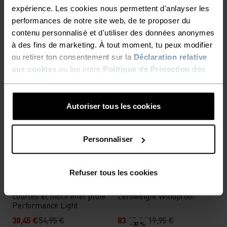
T-shirt de cyclisme
Sous-vêtement technique
expérience. Les cookies nous permettent d'anlayser les
Zeroweight Mérinos zippé
Zeroweight Windproof
performances de notre site web, de te proposer du
Warm haut
contenu personnalisé et d'utiliser des données anonymes
97,95 €
139,95 €
62,95 €
89,95 €
à des fins de marketing. À tout moment, tu peux modifier
-30 %
ou retirer ton consentement sur la
Déclaration relative
Chill-Tec
-30 %
aux cookies
ou lire notre
Politique de Protection des
données
.
%
%
%
T-shirt de cyclisme
T-shirt de cyclisme Ride
Autoriser tous les cookies
Zeroweight Pro Print zippé
365 PW130 Bike Print
94,45 €
134,95 €
55,95 €
79,95 €
-30 %
Personnaliser
Light
-30 %
%
%
%
Refuser tous les cookies
Base layer à manches
Veste de cyclisme
courtes et motif effet pluie
Zeroweight Windproof
Performance Light
38,45 €
54,95 €
83,95 €
119,95 €
-30 %