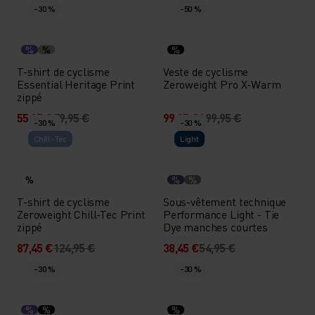
-30 %
-50 %
%
%
%
T-shirt de cyclisme
Veste de cyclisme
Essential Heritage Print
Zeroweight Pro X-Warm
zippé
55,95 €
79,95 €
99,95 €
199,95 €
-30 %
-30 %
Chill-Tec
Light
%
%
%
T-shirt de cyclisme
Sous-vêtement technique
Zeroweight Chill-Tec Print
Performance Light - Tie
zippé
Dye manches courtes
87,45 €
124,95 €
38,45 €
54,95 €
-30 %
-30 %
%
%
%