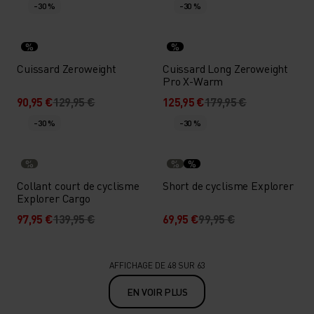
-30 %
-30 %
%
%
Cuissard Zeroweight
Cuissard Long Zeroweight
Pro X-Warm
90,95 €
129,95 €
125,95 €
179,95 €
-30 %
-30 %
%
%
%
Collant court de cyclisme
Short de cyclisme Explorer
Explorer Cargo
97,95 €
139,95 €
69,95 €
99,95 €
AFFICHAGE DE 48 SUR 63
EN VOIR PLUS