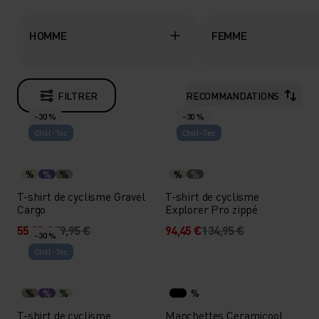
HOMME
FEMME
FILTRER
RECOMMANDATIONS
-30 %
-30 %
Chill-Tec
Chill-Tec
%
%
%
%
%
T-shirt de cyclisme Gravel
T-shirt de cyclisme
Cargo
Explorer Pro zippé
55,95 €
79,95 €
94,45 €
134,95 €
-30 %
Chill-Tec
%
%
%
%
T-shirt de cyclisme
Manchettes Ceramicool