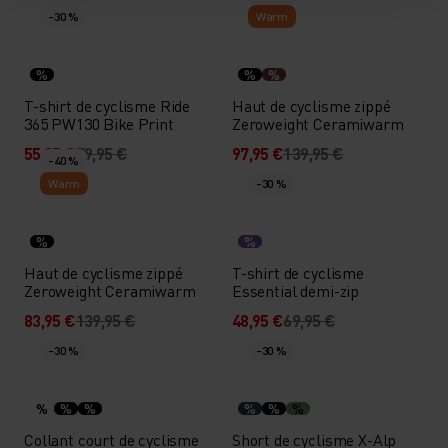
-30 %
Warm
%
%
%
T-shirt de cyclisme Ride
Haut de cyclisme zippé
365 PW130 Bike Print
Zeroweight Ceramiwarm
55,95 €
79,95 €
97,95 €
139,95 €
-40 %
Warm
-30 %
%
%
Haut de cyclisme zippé
T-shirt de cyclisme
Zeroweight Ceramiwarm
Essential demi-zip
83,95 €
139,95 €
48,95 €
69,95 €
-30 %
-30 %
%
%
%
%
%
%
Collant court de cyclisme
Short de cyclisme X-Alp