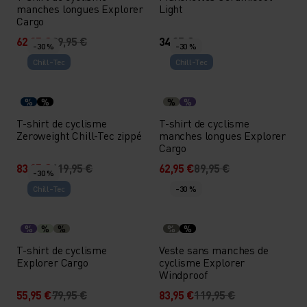
manches longues Explorer
Light
Cargo
62,95 €
89,95 €
34,95 €
-30 %
-30 %
Chill-Tec
Chill-Tec
%
%
%
%
T-shirt de cyclisme
T-shirt de cyclisme
Zeroweight Chill-Tec zippé
manches longues Explorer
Cargo
83,95 €
119,95 €
62,95 €
89,95 €
-30 %
Chill-Tec
-30 %
%
%
%
%
%
T-shirt de cyclisme
Veste sans manches de
Explorer Cargo
cyclisme Explorer
Windproof
55,95 €
79,95 €
83,95 €
119,95 €