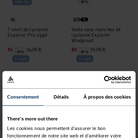
Chill-Tec
-30 %
%
%
%
T-shirt de cyclisme
Veste sans manches de
Explorer Pro zippé
cyclisme Explorer
Windproof
94,45 €
134,95 €
83,95 €
119,95 €
-30 %
-30 %
X-Light
X-Light
%
%
%
%
Sous-vêtement technique
Sous-vêtement technique
Zeroweight Performance
Zeroweight Performance
Knit Dry débardeur
Knit Dry débardeur
Consentement
Détails
À propos des cookies
38,45 €
54,95 €
38,45 €
54,95 €
-30 %
-30 %
Light
There's more out there
Les cookies nous permettent d'assurer le bon
%
%
fonctionnement de notre site web et d'améliorer votre