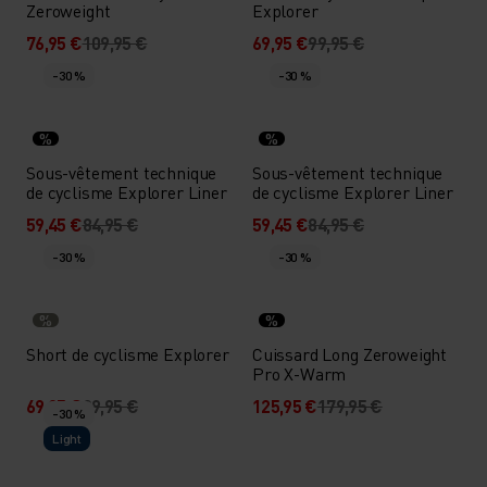
Zeroweight
Explorer
76,95 €
109,95 €
69,95 €
99,95 €
-30 %
-30 %
%
%
Sous-vêtement technique
Sous-vêtement technique
de cyclisme Explorer Liner
de cyclisme Explorer Liner
59,45 €
84,95 €
59,45 €
84,95 €
-30 %
-30 %
%
%
Short de cyclisme Explorer
Cuissard Long Zeroweight
Pro X-Warm
69,95 €
99,95 €
125,95 €
179,95 €
-30 %
Light