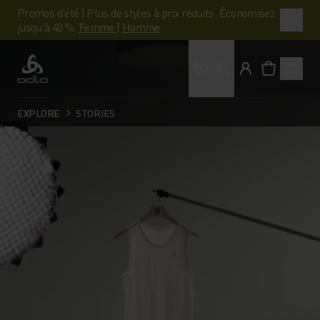
Promos d'été | Plus de styles à prix réduits. Économisez
jusqu'à 40 %.
Femme
|
Homme
Que cherches-tu ?
Odlo
EXPLORE
STORIES