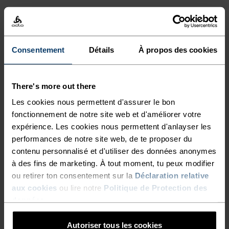
%
%
%
Short de running 2 en 1 X-
Pantalon de running
Alp Trail 5 Inch
Zeroweight
Consentement
Détails
À propos des cookies
59,45 €
84,95 €
59,45 €
84,95 €
-30 %
-30 %
Promos d’été
Promos d’été
There's more out there
%
%
%
%
Les cookies nous permettent d'assurer le bon
Collant court Ascent
Collant de running 7/8
fonctionnement de notre site web et d'améliorer votre
Medium Support
Essential
expérience. Les cookies nous permettent d'anlayser les
48,95 €
69,95 €
41,95 €
59,95 €
performances de notre site web, de te proposer du
-30 %
-30 %
contenu personnalisé et d'utiliser des données anonymes
Promos d’été
Promos d’été
à des fins de marketing. À tout moment, tu peux modifier
ou retirer ton consentement sur la
Déclaration relative
%
%
aux cookies
ou lire notre
Politique de Protection des
Short Ascent
Short de running Essential
données
.
365 4 Inch
83,95 €
119,95 €
41,95 €
59,95 €
Autoriser tous les cookies
-30 %
-30 %