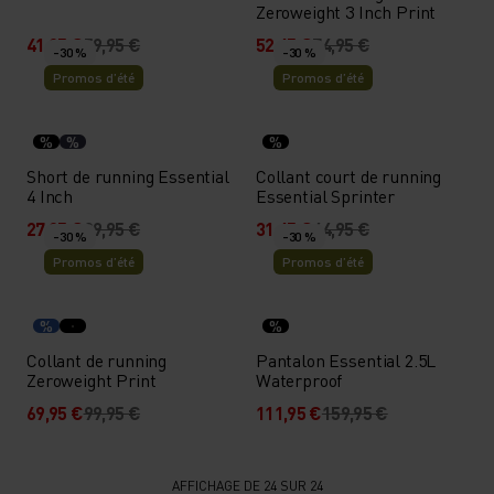
Zeroweight 3 Inch Print
41,95 €
59,95 €
52,45 €
74,95 €
-30 %
-30 %
Promos d’été
Promos d’été
%
%
%
Short de running Essential
Collant court de running
4 Inch
Essential Sprinter
27,95 €
39,95 €
31,45 €
44,95 €
-30 %
-30 %
Promos d’été
Promos d’été
%
%
Collant de running
Pantalon Essential 2.5L
Zeroweight Print
Waterproof
69,95 €
99,95 €
111,95 €
159,95 €
AFFICHAGE DE 24 SUR 24