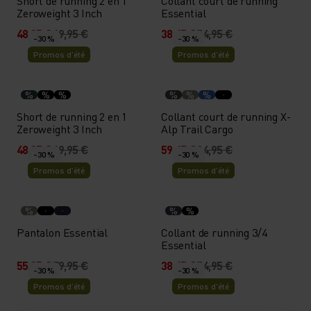
Short de running 2 en 1
Collant court de running
Zeroweight 3 Inch
Essential
48,95 €
69,95 €
38,45 €
54,95 €
-30 %
-30 %
Promos d’été
Promos d’été
%
%
%
%
%
%
Short de running 2 en 1
Collant court de running X-
Zeroweight 3 Inch
Alp Trail Cargo
48,95 €
69,95 €
59,45 €
84,95 €
-30 %
-30 %
Promos d’été
Promos d’été
%
%
%
Pantalon Essential
Collant de running 3/4
Essential
55,95 €
79,95 €
38,45 €
54,95 €
-30 %
-30 %
Promos d’été
Promos d’été