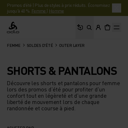
Promos d'été | Plus de styles à prix réduits. Économisez
jusqu'à 40 %.
Femme
|
Homme
Que cherches-tu ?
Odlo
FEMME
SOLDES D'ÉTÉ
OUTER LAYER
SHORTS & PANTALONS
Découvre les shorts et pantalons pour femme
lors des promos d'été pour profiter d'un
confort tout en légèreté et d'une grande
liberté de mouvement lors de chaque
randonnée et course à pied.
ACHETER PAR