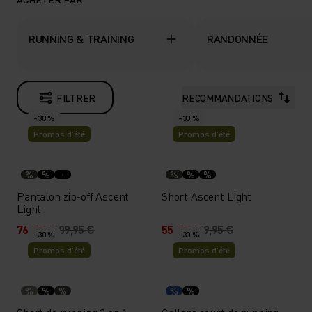
RUNNING & TRAINING
RANDONNÉE
FILTRER
RECOMMANDATIONS
-30 %
-30 %
Promos d’été
Promos d’été
%
%
%
%
%
Pantalon zip-off Ascent
Short Ascent Light
Light
76,95 €
109,95 €
55,95 €
79,95 €
-30 %
-30 %
Promos d’été
Promos d’été
%
%
%
%
%