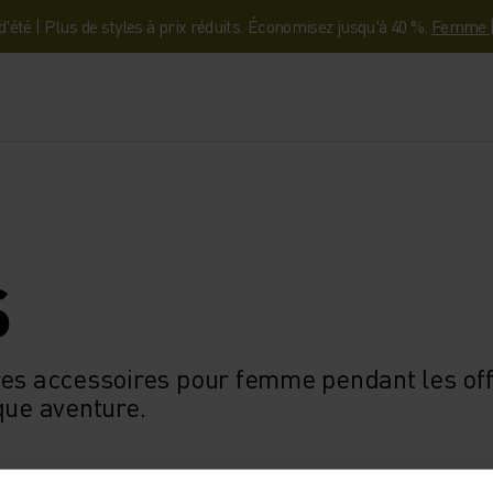
'été | Plus de styles à prix réduits. Économisez jusqu'à 40 %.
Femme
S
res accessoires pour femme pendant les off
que aventure.