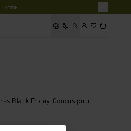
|
Homme
Que cherches-tu ?
res Black Friday. Conçus pour