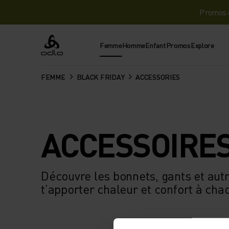
Promos d
Femme
Homme
Enfant
Promos
Explore
Odlo
FEMME
BLACK FRIDAY
ACCESSORIES
ACCESSOIRE
Découvre les bonnets, gants et aut
t’apporter chaleur et confort à cha