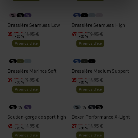
%
%
%
%
Brassière Seamless Low
Brassière Seamless High
35,95 €
44,95 €
47,95 €
59,95 €
-20 %
-20 %
Promos d’été
Promos d’été
%
%
Brassière Mérinos Soft
Brassière Medium Support
39,95 €
49,95 €
35,95 €
44,95 €
-30 %
-20 %
Promos d’été
Promos d’été
%
%
%
%
%
%
%
Soutien-gorge de sport high
Boxer Performance X-Light
45,45 €
64,95 €
27,95 €
34,95 €
-20 %
-30 %
Promos d’été
Promos d’été