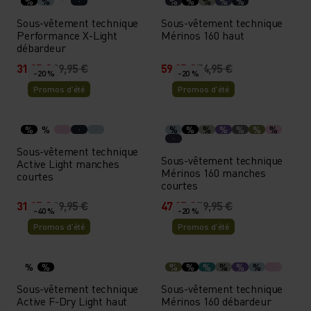
%
%
%
%
%
%
%
Sous-vêtement technique
Sous-vêtement technique
Performance X-Light
Mérinos 160 haut
débardeur
31,95 €
39,95 €
59,95 €
74,95 €
-20 %
-20 %
Promos d’été
Promos d’été
%
%
%
%
%
%
%
%
%
Sous-vêtement technique
Sous-vêtement technique
Active Light manches
Mérinos 160 manches
courtes
courtes
31,95 €
39,95 €
47,95 €
59,95 €
-40 %
-20 %
Promos d’été
Promos d’été
%
%
%
%
%
%
%
%
Sous-vêtement technique
Sous-vêtement technique
Active F-Dry Light haut
Mérinos 160 débardeur