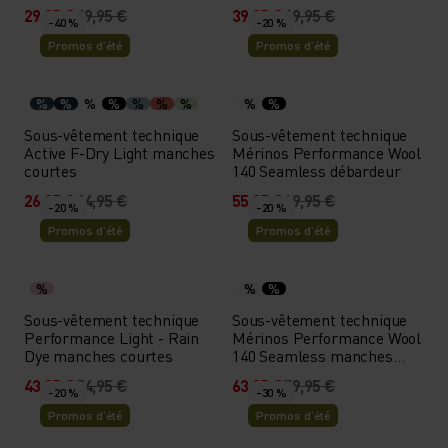
29,95 €
49,95 €
39,95 €
49,95 €
-40 %
-20 %
Promos d’été
Promos d’été
%
%
%
%
%
%
%
%
%
Sous-vêtement technique
Sous-vêtement technique
Active F-Dry Light manches
Mérinos Performance Wool
courtes
140 Seamless débardeur
26,95 €
44,95 €
55,95 €
69,95 €
-20 %
-20 %
Promos d’été
Promos d’été
%
%
%
Sous-vêtement technique
Sous-vêtement technique
Performance Light - Rain
Mérinos Performance Wool
Dye manches courtes
140 Seamless manches
courtes
43,95 €
54,95 €
63,95 €
79,95 €
-20 %
-30 %
Promos d’été
Promos d’été