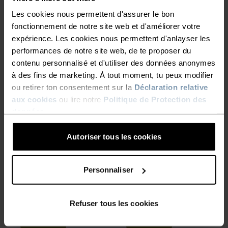
débardeur
Les cookies nous permettent d'assurer le bon
39,95 €
49,95 €
20,95 €
34,95 €
fonctionnement de notre site web et d'améliorer votre
-20 %
-20 %
expérience. Les cookies nous permettent d'anlayser les
Promos d’été
Promos d’été
performances de notre site web, de te proposer du
contenu personnalisé et d'utiliser des données anonymes
%
%
%
à des fins de marketing. À tout moment, tu peux modifier
Sous-vêtement technique
Sous-vêtement technique
ou retirer ton consentement sur la
Déclaration relative
Mérinos 200 manches
Active Light 2-Pack set
aux cookies
ou lire notre
Politique de Protection des
courtes
données
.
71,95 €
89,95 €
60,75 €
75,95 €
-20 %
-20 %
Promos d’été
Promos d’été
Autoriser tous les cookies
%
%
%
%
%
%
%
%
Personnaliser
Brassière Ascent
Brassière Seamless
Performance Wool Medium
Medium - Padded
Refuser tous les cookies
39,95 €
49,95 €
55,95 €
69,95 €
-20 %
-20 %
Promos d’été
Promos d’été