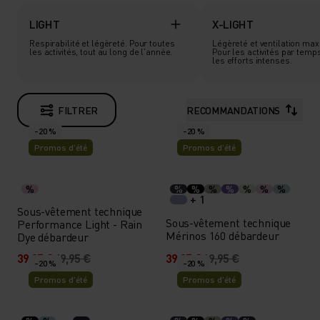
LIGHT
X-LIGHT
Respirabilité et légèreté. Pour toutes
Légèreté et ventilation ma
les activités, tout au long de l'année.
Pour les activités par temp
les efforts intenses.
FILTRER
RECOMMANDATIONS
-20 %
-20 %
Promos d’été
Promos d’été
%
%
%
%
%
%
%
%
+ 1
Sous-vêtement technique
Sous-vêtement technique
Performance Light - Rain
Mérinos 160 débardeur
Dye débardeur
39,95 €
49,95 €
39,95 €
49,95 €
-20 %
-20 %
Promos d’été
Promos d’été