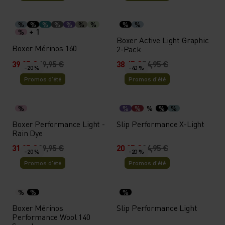
%
%
%
%
%
%
%
%
%
+ 1
%
Boxer Active Light Graphic
Boxer Mérinos 160
2-Pack
39,95 €
49,95 €
38,45 €
54,95 €
-20 %
-40 %
Promos d’été
Promos d’été
%
%
%
%
%
%
Boxer Performance Light -
Slip Performance X-Light
Rain Dye
31,95 €
39,95 €
20,95 €
34,95 €
-20 %
-20 %
Promos d’été
Promos d’été
%
%
%
Boxer Mérinos
Slip Performance Light
Performance Wool 140